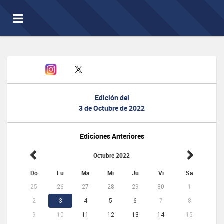
Toggle
navigation
Edición del
3 de Octubre de 2022
Ediciones Anteriores
Octubre 2022
Do
Lu
Ma
Mi
Ju
Vi
Sa
25
26
27
28
29
30
1
2
3
4
5
6
7
8
9
10
11
12
13
14
15