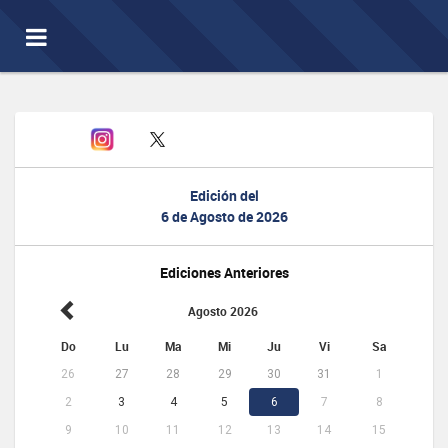
Toggle
navigation
Edición del
6 de Agosto de 2026
Ediciones Anteriores
Agosto 2026
Do
Lu
Ma
Mi
Ju
Vi
Sa
26
27
28
29
30
31
1
2
3
4
5
6
7
8
9
10
11
12
13
14
15