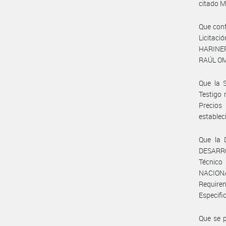
citado Mi
Que conf
Licitaci
HARINER
RAÚL OM
Que la 
Testigo 
Precios
establec
Que la
DESARROL
Técnico 
NACIONA
Requiren
Especifi
Que se p