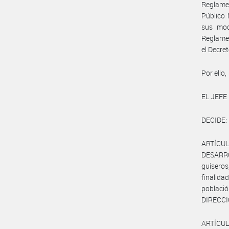
Reglamen
Público 
sus modi
Reglamen
el Decre
Por ello,
EL JEFE
DECIDE:
ARTÍCUL
DESARRO
guiseros
finalida
població
DIRECCI
ARTÍCULO