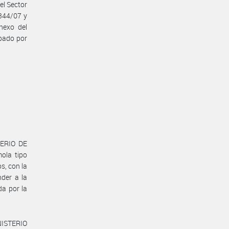
el Sector
1344/07 y
Anexo del
bado por
TERIO DE
ola tipo
s, con la
nder a la
da por la
NISTERIO