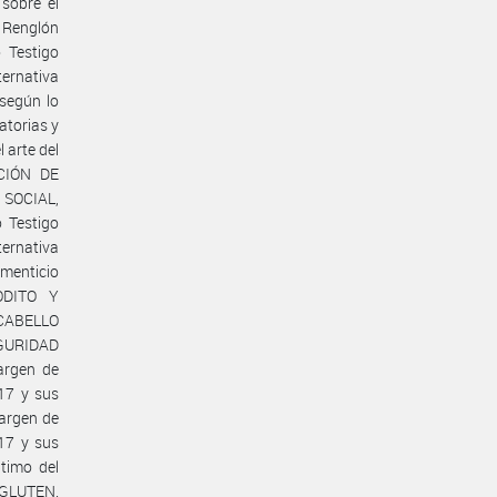
sobre el
, Renglón
 Testigo
ternativa
 según lo
atorias y
 arte del
CCIÓN DE
SOCIAL,
o Testigo
ternativa
menticio
CODITO Y
 CABELLO
EGURIDAD
argen de
/17 y sus
Margen de
/17 y sus
ptimo del
 GLUTEN.