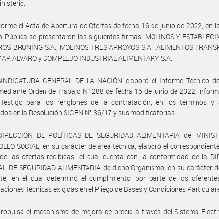
nisterio.
orme el Acta de Apertura de Ofertas de fecha 16 de junio de 2022, en la
ón Pública se presentaron las siguientes firmas: MOLINOS Y ESTABLEC
OS BRUNING S.A., MOLINOS TRES ARROYOS S.A., ALIMENTOS FRANSRO
AR ALVARO y COMPLEJO INDUSTRIAL ALIMENTARY S.A.
SINDICATURA GENERAL DE LA NACIÓN elaboró el Informe Técnico de
mediante Orden de Trabajo N° 288 de fecha 15 de junio de 2022, infor
 Testigo para los renglones de la contratación, en los términos y 
idos en la Resolución SIGEN N° 36/17 y sus modificatorias.
 DIRECCIÓN DE POLÍTICAS DE SEGURIDAD ALIMENTARIA del MINIST
LO SOCIAL, en su carácter de área técnica, elaboró el correspondient
de las ofertas recibidas, el cual cuenta con la conformidad de la D
L DE SEGURIDAD ALIMENTARIA de dicho Organismo, en su carácter d
te, en el cual determinó el cumplimiento, por parte de los oferente
caciones Técnicas exigidas en el Pliego de Bases y Condiciones Particular
ropulsó el mecanismo de mejora de precio a través del Sistema Elect