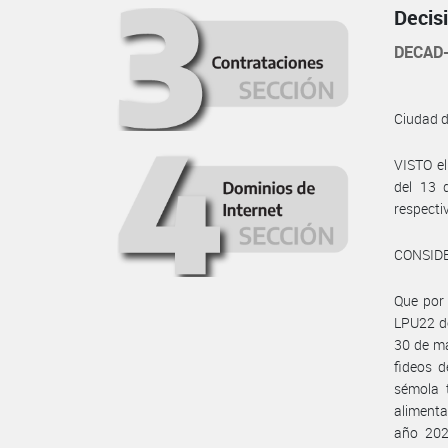
Decis
DECAD-
Ciudad 
VISTO e
del 13 
respecti
CONSID
Que por 
LPU22 d
30 de ma
fideos d
sémola 
alimenta
año 202