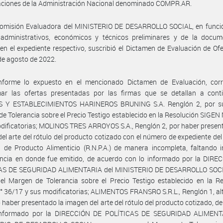
aciones de la Administración Nacional denominado COMPR.AR.
Comisión Evaluadora del MINISTERIO DE DESARROLLO SOCIAL, en funció
s administrativos, económicos y técnicos preliminares y de la docum
en el expediente respectivo, suscribió el Dictamen de Evaluación de Of
de agosto de 2022.
nforme lo expuesto en el mencionado Dictamen de Evaluación, cor
mar las ofertas presentadas por las firmas que se detallan a conti
 Y ESTABLECIMIENTOS HARINEROS BRUNING S.A. Renglón 2, por su
e Tolerancia sobre el Precio Testigo establecido en la Resolución SIGEN
dificatorias; MOLINOS TRES ARROYOS S.A., Renglón 2, por haber prese
el arte del rótulo del producto cotizado con el número de expediente del
 de Producto Alimenticio (R.N.P.A.) de manera incompleta, faltando i
ncia en donde fue emitido, de acuerdo con lo informado por la DIRE
AS DE SEGURIDAD ALIMENTARIA del MINISTERIO DE DESARROLLO SOCI
el Margen de Tolerancia sobre el Precio Testigo establecido en la R
 36/17 y sus modificatorias; ALIMENTOS FRANSRO S.R.L., Renglón 1, al
o haber presentado la imagen del arte del rótulo del producto cotizado, d
informado por la DIRECCIÓN DE POLÍTICAS DE SEGURIDAD ALIMENT