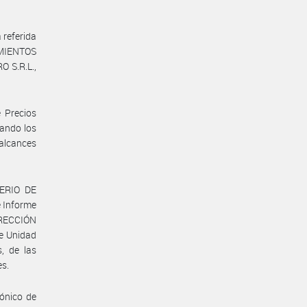
 referida
IMIENTOS
 S.R.L.,
 Precios
mando los
alcances
ERIO DE
e Informe
IRECCIÓN
e Unidad
s, de las
es.
rónico de