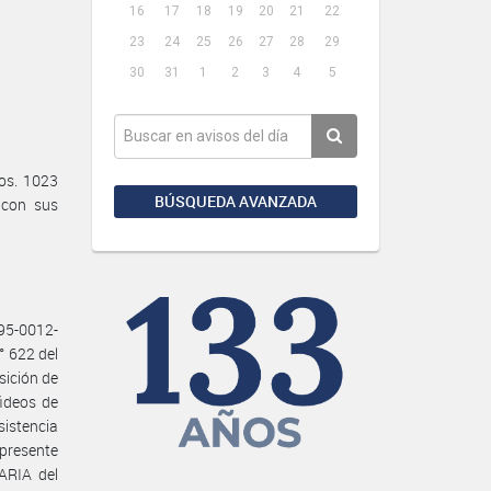
16
17
18
19
20
21
22
23
24
25
26
27
28
29
30
31
1
2
3
4
5
os. 1023
BÚSQUEDA AVANZADA
 con sus
 95-0012-
 622 del
sición de
fideos de
istencia
 presente
ARIA del