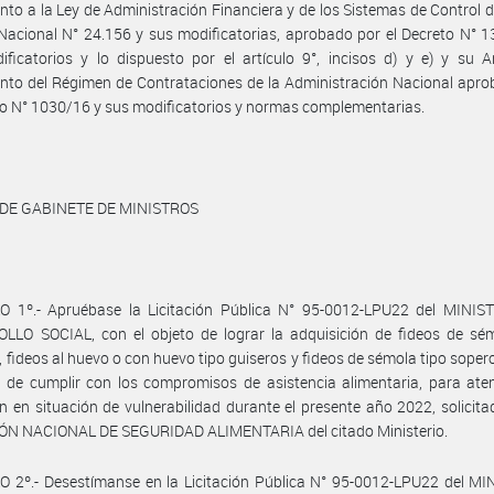
to a la Ley de Administración Financiera y de los Sistemas de Control d
Nacional N° 24.156 y sus modificatorias, aprobado por el Decreto N° 
ficatorios y lo dispuesto por el artículo 9°, incisos d) y e) y su 
to del Régimen de Contrataciones de la Administración Nacional apro
to N° 1030/16 y sus modificatorios y normas complementarias.
 DE GABINETE DE MINISTROS
O 1º.- Apruébase la Licitación Pública N° 95-0012-LPU22 del MINIS
LLO SOCIAL, con el objeto de lograr la adquisición de fideos de sém
, fideos al huevo o con huevo tipo guiseros y fideos de sémola tipo sopero
d de cumplir con los compromisos de asistencia alimentaria, para ate
n en situación de vulnerabilidad durante el presente año 2022, solicita
ÓN NACIONAL DE SEGURIDAD ALIMENTARIA del citado Ministerio.
 2º.- Desestímanse en la Licitación Pública N° 95-0012-LPU22 del MI