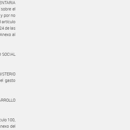
MENTARIA
sobre el
 y por no
 artículo
24 de las
 Anexo al
O SOCIAL
NISTERIO
el gasto
SARROLLO
culo 100,
Anexo del