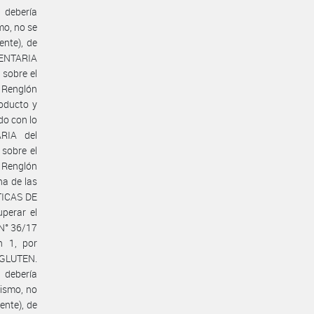
debería
o, no se
ente), de
MENTARIA
sobre el
, Renglón
roducto y
do con lo
RIA del
sobre el
, Renglón
na de las
ÍTICAS DE
perar el
 N° 36/17
n 1, por
 GLUTEN.
debería
ismo, no
ente), de