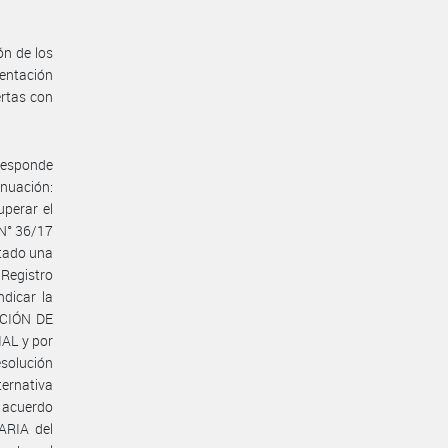
n de los
entación
ertas con
responde
nuación:
perar el
 N° 36/17
ntado una
 Registro
ndicar la
CCIÓN DE
AL y por
esolución
ternativa
e acuerdo
ARIA del