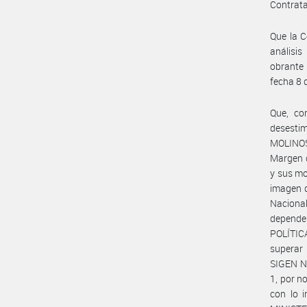
Contrat
Que la 
análisi
obrante 
fecha 8 
Que, co
desesti
MOLINOS
Margen d
y sus mo
imagen d
Nacional
depende
POLÍTIC
superar 
SIGEN N°
1, por n
con lo 