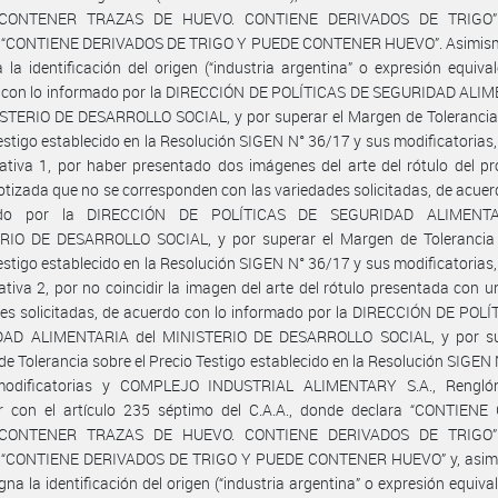
CONTENER TRAZAS DE HUEVO. CONTIENE DERIVADOS DE TRIGO” 
r “CONTIENE DERIVADOS DE TRIGO Y PUEDE CONTENER HUEVO”. Asimism
 la identificación del origen (“industria argentina” o expresión equival
 con lo informado por la DIRECCIÓN DE POLÍTICAS DE SEGURIDAD ALI
STERIO DE DESARROLLO SOCIAL, y por superar el Margen de Tolerancia 
estigo establecido en la Resolución SIGEN N° 36/17 y sus modificatorias
nativa 1, por haber presentado dos imágenes del arte del rótulo del p
tizada que no se corresponden con las variedades solicitadas, de acuer
ado por la DIRECCIÓN DE POLÍTICAS DE SEGURIDAD ALIMENTA
RIO DE DESARROLLO SOCIAL, y por superar el Margen de Tolerancia 
estigo establecido en la Resolución SIGEN N° 36/17 y sus modificatorias
nativa 2, por no coincidir la imagen del arte del rótulo presentada con u
es solicitadas, de acuerdo con lo informado por la DIRECCIÓN DE POL
AD ALIMENTARIA del MINISTERIO DE DESARROLLO SOCIAL, y por su
e Tolerancia sobre el Precio Testigo establecido en la Resolución SIGEN
odificatorias y COMPLEJO INDUSTRIAL ALIMENTARY S.A., Rengló
ir con el artículo 235 séptimo del C.A.A., donde declara “CONTIENE
CONTENER TRAZAS DE HUEVO. CONTIENE DERIVADOS DE TRIGO” 
r “CONTIENE DERIVADOS DE TRIGO Y PUEDE CONTENER HUEVO” y, asim
gna la identificación del origen (“industria argentina” o expresión equival