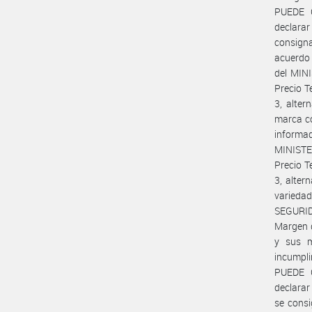
PUEDE 
declara
consigna
acuerdo
del MINI
Precio T
3, alter
marca co
inform
MINISTE
Precio T
3, alter
variedad
SEGURID
Margen d
y sus m
incumpl
PUEDE 
declara
se consi