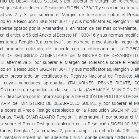
RIO DE DESARROLLO SOCIAL y por superar el Margen de Tolerancia 
estigo establecido en la Resolución SIGEN N° 36/17 y sus modificatorias
rnativas 2 y 3, por superar el Margen de Tolerancia sobre el Precio
ido en la Resolución SIGEN N° 36/17 y sus modificatorias, Renglón 2, al
aberse optado por la Alternativa 1, en razón de ser más conveniente,
 en el artículo 56 del Anexo al Decreto N° 1030/16 y sus normas modific
ntarias, Renglón 3, alternativa 1, por no haber presentado la imagen del
del producto cotizado, de acuerdo con lo informado por la DIRE
CAS DE SEGURIDAD ALIMENTARIA del MINISTERIO DE DESARROLLO 
3, alternativa 2, por superar el Margen de Tolerancia sobre el Preci
ido en la Resolución SIGEN N° 36/17 y sus modificatorias, Renglón 3, al
aber presentado un certificado de Registro Nacional de Producto Ali
A.) cuyas variedades aprobadas (TALLARINES, PENNE RIGATE, 
ÓN) no se corresponden con las solicitadas (AVE MARÍA, MUNICIÓN O
L), de acuerdo con lo informado por la DIRECCIÓN DE POLÍTICAS DE S
ARIA del MINISTERIO DE DESARROLLO SOCIAL, y por superar el M
ia sobre el Precio Testigo establecido en la Resolución SIGEN N° 36
torias; RAÚL OMAR ALVARO, Renglón 1, alternativa 1, por superar el 
ia sobre el Precio Testigo establecido en la Resolución SIGEN N° 36
torias, Renglón 1, alternativa 2, por incumplir con el artículo 235 sé
Alimentario Argentino (en adelante C.A.A.), donde declara “CONTIENE