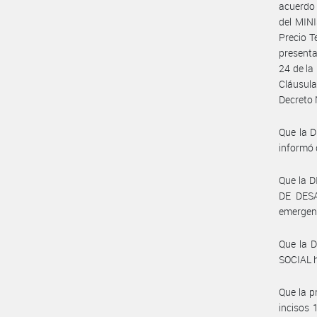
acuerdo
del MIN
Precio T
presenta
24 de la
Cláusula
Decreto 
Que la 
informó 
Que la 
DE DESA
emergent
Que la 
SOCIAL h
Que la p
incisos 