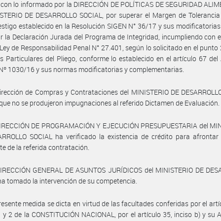
 con lo informado por la DIRECCIÓN DE POLÍTICAS DE SEGURIDAD ALI
ISTERIO DE DESARROLLO SOCIAL, por superar el Margen de Tolerancia 
estigo establecido en la Resolución SIGEN N° 36/17 y sus modificatorias
r la Declaración Jurada del Programa de Integridad, incumpliendo con el
 Ley de Responsabilidad Penal N° 27.401, según lo solicitado en el punto 
s Particulares del Pliego, conforme lo establecido en el artículo 67 del
Nº 1030/16 y sus normas modificatorias y complementarias.
Dirección de Compras y Contrataciones del MINISTERIO DE DESARROLL
que no se produjeron impugnaciones al referido Dictamen de Evaluación.
DIRECCIÓN DE PROGRAMACIÓN Y EJECUCIÓN PRESUPUESTARIA del MI
RROLLO SOCIAL ha verificado la existencia de crédito para afrontar 
e de la referida contratación.
DIRECCIÓN GENERAL DE ASUNTOS JURÍDICOS del MINISTERIO DE DE
a tomado la intervención de su competencia.
resente medida se dicta en virtud de las facultades conferidas por el artí
1 y 2 de la CONSTITUCIÓN NACIONAL, por el artículo 35, inciso b) y su 