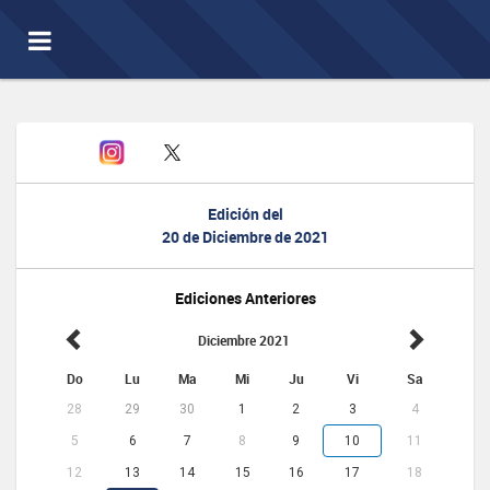
Toggle
navigation
Edición del
20 de Diciembre de 2021
Ediciones Anteriores
Diciembre 2021
Do
Lu
Ma
Mi
Ju
Vi
Sa
28
29
30
1
2
3
4
5
6
7
8
9
10
11
12
13
14
15
16
17
18