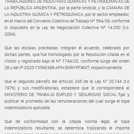
TRABAJADORES DE INDUSTRIAS QUIMÍCAS Y PETROQUÍMICAS DE
LA REPÚBLICA ARGENTINA, por la parte sindical, y la CÁMARA DE
LA INDUSTRIA QUÍMICA Y PETROQUÍMICA, por el sector empleador,
en el marco del Convenio Colectivo de Trabajo Nº 564/09, conforme
lo dispuesto en la Ley de Negociación Colectiva Nº 14.250 (t.o.
2004).
Que las escalas precitadas integran el acuerdo, celebrado por
dichas partes, que fue homologado por la Resolución citada en el
Vistoo y registrado bajo el Nº 1744/20, conforme surge del orden
28 y del IF-2020-73566368-APN-DNRYRT#MT, respectivamente.
Que el segundo párrafo del artículo 245 de la Ley N° 20.744 (t.o
1976) y sus modificatorias, establece que le corresponderá al
MINISTERIO DE TRABAJO EMPLEO Y SEGURIDAD SOCIAL fijar y
publicar el promedio de las remuneraciones del cual surge el tope
indemnizatorio aplicable.
Que de conformidad con la citada norma legal, el tope
indemnizatorio resultante, se determina triplicando el importe