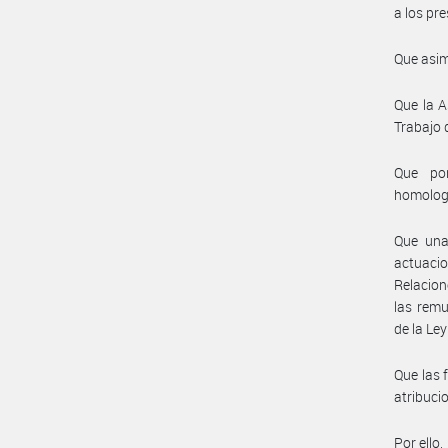
a los pr
Que asim
Que la A
Trabajo 
Que por
homolog
Que una 
actuacio
Relacion
las remu
de la Ley
Que las 
atribuci
Por ello,