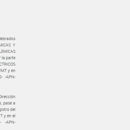
lebrados
MICAS Y
QUÍMICAS
la parte
ÉCTRICOS
#MT y en
0- -APN-
Dirección
o, pase a
istro del
 y en el
0- -APN-