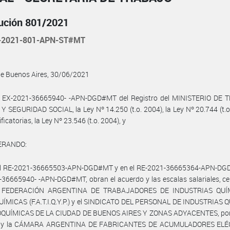
ución 801/2021
-2021-801-APN-ST#MT
de Buenos Aires, 30/06/2021
l EX-2021-36665940- -APN-DGD#MT del Registro del MINISTERIO DE 
 SEGURIDAD SOCIAL, la Ley Nº 14.250 (t.o. 2004), la Ley Nº 20.744 (t.o
icatorias, la Ley Nº 23.546 (t.o. 2004), y
ERANDO:
el RE-2021-36665503-APN-DGD#MT y en el RE-2021-36665364-APN-DG
36665940- -APN-DGD#MT, obran el acuerdo y las escalas salariales, c
la FEDERACIÓN ARGENTINA DE TRABAJADORES DE INDUSTRIAS QUÍ
ÍMICAS (F.A.T.I.Q.Y.P.) y el SINDICATO DEL PERSONAL DE INDUSTRIAS 
QUÍMICAS DE LA CIUDAD DE BUENOS AIRES Y ZONAS ADYACENTES, por 
l, y la CÁMARA ARGENTINA DE FABRICANTES DE ACUMULADORES EL