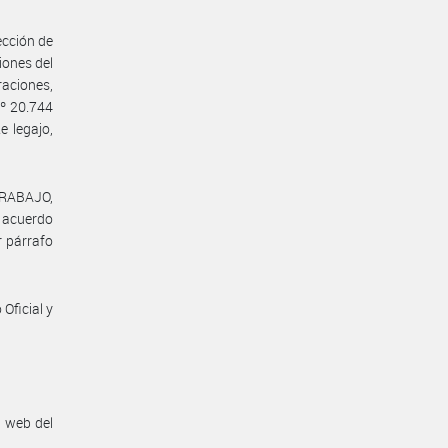
ección de
iones del
raciones,
Nº 20.744
e legajo,
TRABAJO,
l acuerdo
r párrafo
Oficial y
n web del