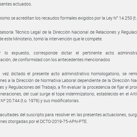
esentes actuados.
ismo se acreditan los recaudos formales exigidos por la Ley N° 14.250 (t.
sesoría Técnico Legal de la Dirección Nacional de Relaciones y Regulac
de este Ministerio, tomó la intervención que le compete.
 lo expuesto, corresponde dictar el pertinente acto administr
ación, de conformidad con los antecedentes mencionados
vez dictado el presente acto administrativo homologatorio, se remit
nes a la Dirección de Normativa Laboral dependiente de la Dirección Na
es y Regulaciones del Trabajo, a fin evaluar la procedencia de fijar el pr
neraciones, del cual surge el tope indemnizatorio, establecido en el Art
 Nº 20.744 (t.o. 1976) y sus modificatorias.
facultades del suscripto para resolver en las presentes actuaciones, surg
ones otorgadas por el DCTO-2019-75-APN-PTE.