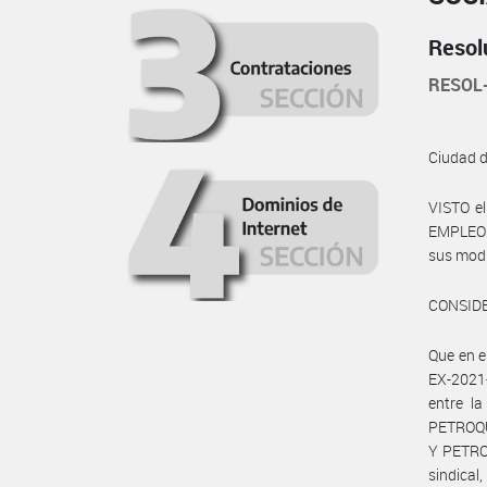
Resol
RESOL
Ciudad 
VISTO e
EMPLEO Y
sus modif
CONSID
Que en 
EX-2021-
entre 
PETROQU
Y PETRO
sindica