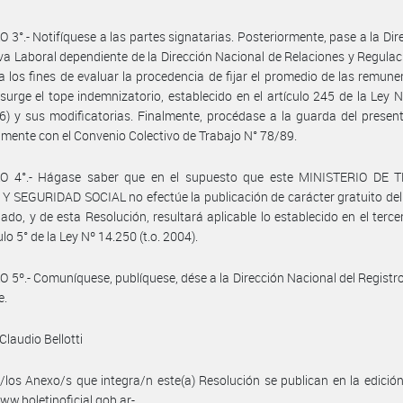
 3°.- Notifíquese a las partes signatarias. Posteriormente, pase a la Dir
a Laboral dependiente de la Dirección Nacional de Relaciones y Regulac
a los fines de evaluar la procedencia de fijar el promedio de las remune
 surge el tope indemnizatorio, establecido en el artículo 245 de la Ley 
76) y sus modificatorias. Finalmente, procédase a la guarda del present
mente con el Convenio Colectivo de Trabajo N° 78/89.
O 4°.- Hágase saber que en el supuesto que este MINISTERIO DE 
 SEGURIDAD SOCIAL no efectúe la publicación de carácter gratuito de
do, y de esta Resolución, resultará aplicable lo establecido en el terce
ulo 5° de la Ley Nº 14.250 (t.o. 2004).
 5º.- Comuníquese, publíquese, dése a la Dirección Nacional del Registro 
e.
Claudio Bellotti
/los Anexo/s que integra/n este(a) Resolución se publican en la edició
w.boletinoficial.gob.ar-