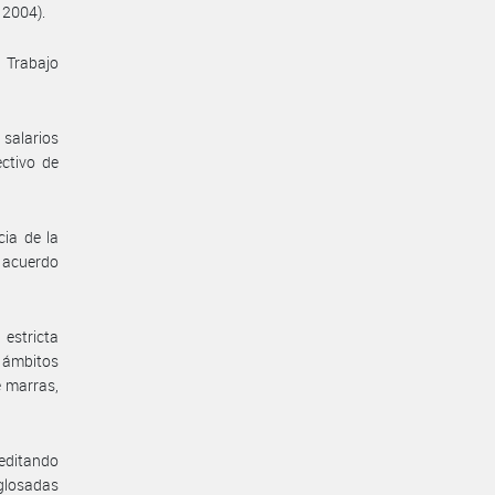
 2004).
 Trabajo
salarios
ectivo de
cia de la
l acuerdo
estricta
s ámbitos
e marras,
reditando
 glosadas