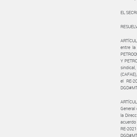
EL SECR
RESUELV
ARTÍCULO
entre 
PETROQU
Y PETRO
sindica
(CAFAE)
el RE-2
DGD#MT, 
ARTÍCULO
General 
la Direc
acuerdo 
RE-2021
DGD#MT