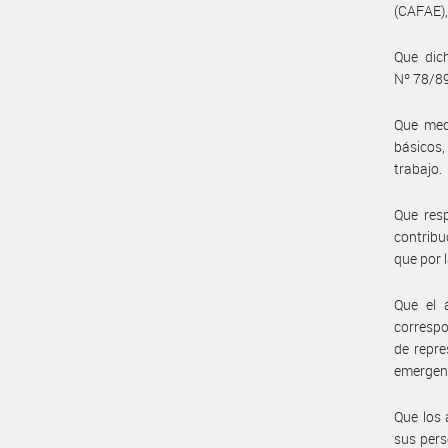
(CAFAE),
Que dic
Nº 78/89
Que med
básicos,
trabajo.
Que resp
contribu
que por 
Que el 
correspo
de repre
emergent
Que los 
sus pers