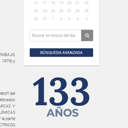
16
17
18
19
20
21
22
23
24
25
26
27
28
29
30
31
1
2
3
4
5
BÚSQUEDA AVANZADA
TRABAJO,
. 1976) y
D#MT del
elebrados
MICAS Y
QUÍMICAS
la parte
ÉCTRICOS