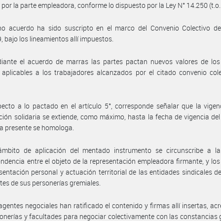
 por la parte empleadora, conforme lo dispuesto por la Ley N° 14.250 (t.o.
ho acuerdo ha sido suscripto en el marco del Convenio Colectivo de
, bajo los lineamientos allí impuestos.
iante el acuerdo de marras las partes pactan nuevos valores de los 
 aplicables a los trabajadores alcanzados por el citado convenio col
ecto a lo pactado en el artículo 5°, corresponde señalar que la vigen
ción solidaria se extiende, como máximo, hasta la fecha de vigencia de
la presente se homologa.
ámbito de aplicación del mentado instrumento se circunscribe a la 
ndencia entre el objeto de la representación empleadora firmante, y lo
sentación personal y actuación territorial de las entidades sindicales d
es de sus personerías gremiales.
agentes negociales han ratificado el contenido y firmas allí insertas, ac
onerías y facultades para negociar colectivamente con las constancias