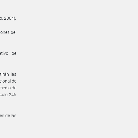
o. 2004).
iones del
ativo de
irán las
cional de
omedio de
ículo 245
en de las