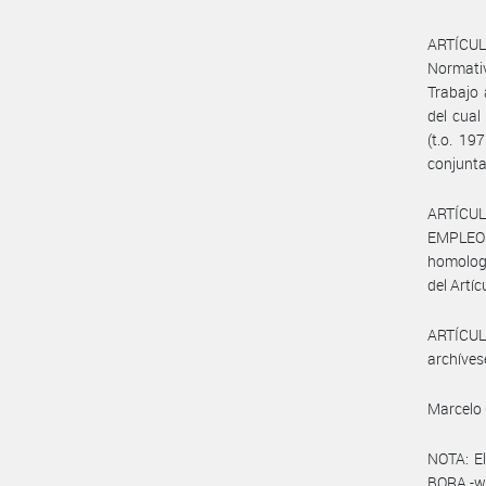
ARTÍCULO
Normativ
Trabajo 
del cual
(t.o. 19
conjunta
ARTÍCUL
EMPLEO Y
homologa
del Artíc
ARTÍCULO
archíves
Marcelo 
NOTA: El
BORA -ww