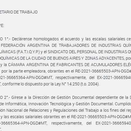
ETARIO DE TRABAJO
E:
 1°.- Declárense homologados el acuerdo y las escalas salariales ce
la FEDERACIÓN ARGENTINA DE TRABAJADORES DE INDUSTRIAS QUÍ
ÍMICAS (F.A.T.I.Q.Y.P.) y el SINDICATO DEL PERSONAL DE INDUSTRIAS 
QUÍMICAS DE LA CIUDAD DE BUENOS AIRES Y ZONAS ADYACENTES, por 
l, y la CÁMARA ARGENTINA DE FABRICANTES DE ACUMULADORES EL
, por la parte empleadora, obrantes en el RE-2021-36665503-APN-DGD
021-36665364-APN-DGD#MT, respectivamente, del EX-2021-3666594
conforme lo dispuesto por la Ley N° 14.250 (t.o. 2004).
 2°.- Gírese a la Dirección de Gestión Documental dependiente de la 
de Informática, Innovación Tecnológica y Gestión Documental. Cumplid
ción Nacional de Relaciones y Regulaciones del Trabajo a los fines del reg
y las escalas salariales obrantes en el RE-2021-36665503-APN-DGD#MT
-36665364-APN-DGD#MT, respectivamente, del EX-2021-3666594
.