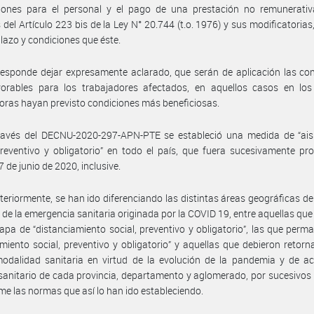
iones para el personal y el pago de una prestación no remunerativ
 del Artículo 223 bis de la Ley N° 20.744 (t.o. 1976) y sus modificatorias,
lazo y condiciones que éste.
esponde dejar expresamente aclarado, que serán de aplicación las co
orables para los trabajadores afectados, en aquellos casos en los
ras hayan previsto condiciones más beneficiosas.
ravés del DECNU-2020-297-APN-PTE se estableció una medida de “ais
preventivo y obligatorio” en todo el país, que fuera sucesivamente pr
7 de junio de 2020, inclusive.
teriormente, se han ido diferenciando las distintas áreas geográficas del
 de la emergencia sanitaria originada por la COVID 19, entre aquellas qu
apa de “distanciamiento social, preventivo y obligatorio”, las que perm
amiento social, preventivo y obligatorio” y aquellas que debieron retorn
odalidad sanitaria en virtud de la evolución de la pandemia y de ac
sanitario de cada provincia, departamento y aglomerado, por sucesivos
me las normas que así lo han ido estableciendo.