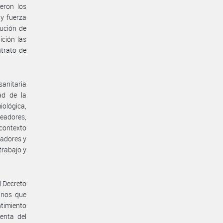
eron los
 y fuerza
ución de
ición las
ntrato de
anitaria
ad de la
iológica,
eadores,
 contexto
jadores y
trabajo y
l Decreto
rios que
ntimiento
enta del