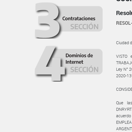
Resol
RESOL
Ciudad 
VISTO 
TRABAJO,
Ley N° 2
2020-13
CONSID
Que la
DNRYRT#
acuerd
EMPLEAD
ARGENT