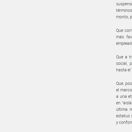
suspens
términos
monto, p
Que corr
más fav
empleado
Que a t
social, 
hasta el 
Que, pos
el marco
a una et
en “aisl
última m
estatus 
y confor