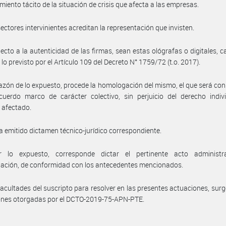
miento tácito de la situación de crisis que afecta a las empresas.
sectores intervinientes acreditan la representación que invisten.
ecto a la autenticidad de las firmas, sean estas ológrafas o digitales, c
lo previsto por el Artículo 109 del Decreto N° 1759/72 (t.o. 2017).
azón de lo expuesto, procede la homologación del mismo, el que será co
uerdo marco de carácter colectivo, sin perjuicio del derecho indivi
 afectado.
a emitido dictamen técnico-jurídico correspondiente.
 lo expuesto, corresponde dictar el pertinente acto administr
ación, de conformidad con los antecedentes mencionados.
facultades del suscripto para resolver en las presentes actuaciones, surg
ones otorgadas por el DCTO-2019-75-APN-PTE.