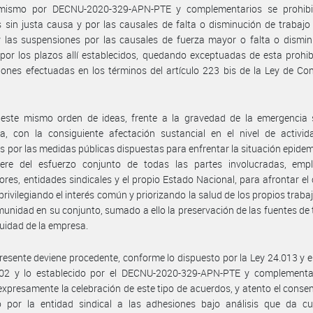
mismo por DECNU-2020-329-APN-PTE y complementarios se prohibi
 sin justa causa y por las causales de falta o disminución de trabajo
 las suspensiones por las causales de fuerza mayor o falta o dismin
 por los plazos allí establecidos, quedando exceptuadas de esta prohib
ones efectuadas en los términos del artículo 223 bis de la Ley de Co
 este mismo orden de ideas, frente a la gravedad de la emergencia s
a, con la consiguiente afectación sustancial en el nivel de activid
 por las medidas públicas dispuestas para enfrentar la situación epidem
iere del esfuerzo conjunto de todas las partes involucradas, empl
ores, entidades sindicales y el propio Estado Nacional, para afrontar el
 privilegiando el interés común y priorizando la salud de los propios traba
munidad en su conjunto, sumado a ello la preservación de las fuentes de 
nuidad de la empresa.
presente deviene procedente, conforme lo dispuesto por la Ley 24.013 y e
02 y lo establecido por el DECNU-2020-329-APN-PTE y complementa
 expresamente la celebración de este tipo de acuerdos, y atento el conse
o por la entidad sindical a las adhesiones bajo análisis que da cu