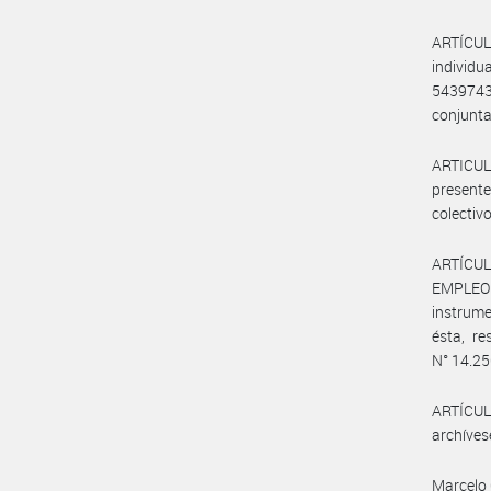
ARTÍCULO
individ
54397438
conjunta
ARTICUL
presente
colectivo
ARTÍCUL
EMPLEO 
instrume
ésta, re
N° 14.250
ARTÍCULO
archíves
Marcelo 