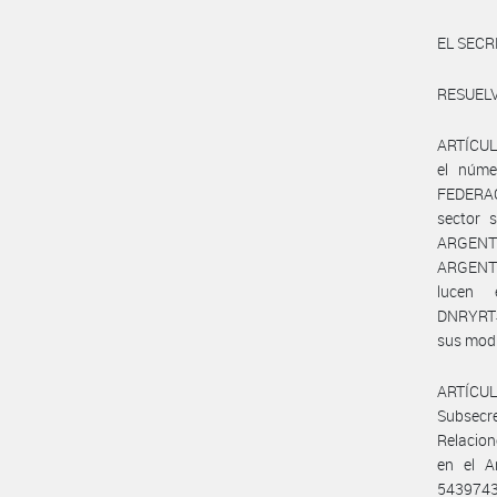
EL SECR
RESUELV
ARTÍCULO
el núme
FEDERAC
sector 
ARGENTI
ARGENTI
lucen 
DNRYRT#M
sus modi
ARTÍCUL
Subsecr
Relacion
en el A
5439743