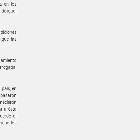
a en los
 de igual
ndiciones
 que las
lamiento
orrogada,
 país, en
e pasaron
anecieron
ar a ésta
uerdo al
 periodos