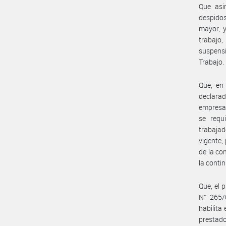
Que asi
despidos
mayor, y
trabajo,
suspensi
Trabajo.
Que, en
declarad
empresas
se requ
trabajad
vigente,
de la co
la conti
Que, el 
N° 265/
habilita
prestad