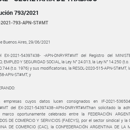
ución 793/2021
-2021-793-APN-ST#MT
de Buenos Aires, 29/06/2021
el EX-2021-54397438- -APN-DNRYRT#MT del Registro del MINIST
 EMPLEO Y SEGURIDAD SOCIAL, la Ley N° 24.013, la Ley N° 14.250 (t.o. 
0.744 (t.o. 1976) y sus modificatorias, la RESOL-2020-515-APN-ST#MT, 
58-APN-ST#MT, y
ERANDO:
s empresas cuyos datos lucen consignados en IF-2021-536504
MT del EX-2021-54397438--APN-DNRYRT#MThan solicitado la adh
o marco oportunamente celebrado entre la FEDERACIÓN ARGEN
OS DE COMERCIO Y SERVICIOS (FAECYS), por el sector sindical y l
INA DE COMERCIO (CAC), la CONFEDERACIÓN ARGENTINA DE LA 