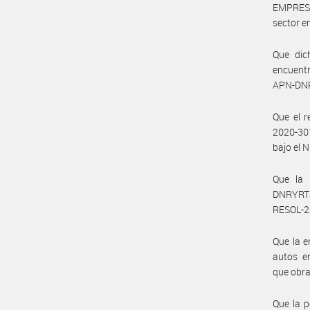
EMPRESA
sector e
Que dic
encuentr
APN-DNR
Que el 
2020-30
bajo el 
Que la 
DNRYRT
RESOL-20
Que la e
autos e
que obr
Que la p