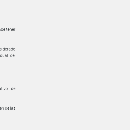
abe tener
nsiderado
dual del
ativo de
en de las