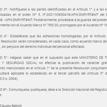
 3º.- Notifíquese a las partes identificadas en el Artículo 1° y a las
ualizadas en el orden Nº 5, IF-2021-53650418-APN-DNRYRT#MT del 
- -APN-DNRYRT#MT. Posteriormente, procédase a la guarda del present
mente con el Acuerdo Marco N° 765/20, prorrogado por el Acuerdo Nº 1
O 4°.- Establécese que las adhesiones homologadas por el Artículo 
 Resolución serán consideradas, en cada caso, como acuerdo marco de
, sin perjuicio del derecho individual del personal afectado.
O 5°.- Hágase saber que en el supuesto que este MINISTERIO DE 
Y SEGURIDAD SOCIAL no efectúe la publicación de carácter grat
nto mencionado en el Artículo 1° de la presente Resolución conjunta
sultará aplicable lo establecido en el tercer párrafo del Artículo 5° 
 (t.o. 2004).
 6º.- Comuníquese, publíquese, dése a la Dirección Nacional del Registro 
e.
Claudio Bellotti