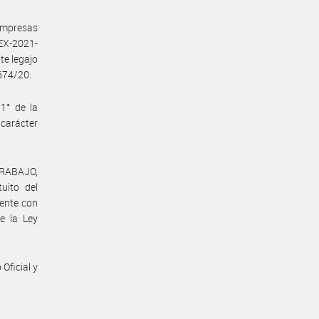
 empresas
EX-2021-
e legajo
674/20.
1° de la
 carácter
TRABAJO,
uito del
mente con
de la Ley
Oficial y