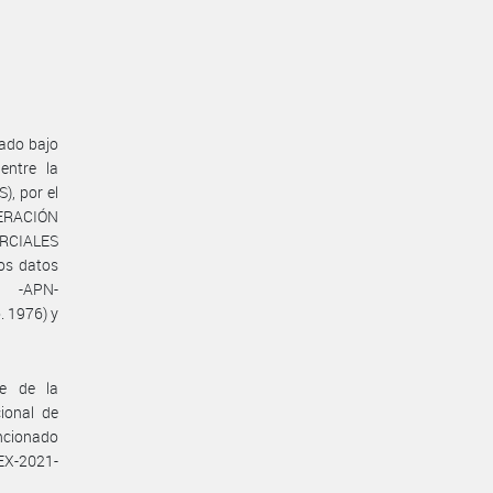
ado bajo
entre la
, por el
DERACIÓN
ERCIALES
os datos
- -APN-
. 1976) y
te de la
ional de
encionado
EX-2021-