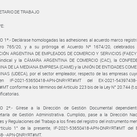
ETARIO DE TRABAJO
E:
 1º.- Declárase homologadas las adhesiones al acuerdo marco registr
ro 765/20, y a su prórroga el Acuerdo Nº 1674/20, celebrados 
IÓN ARGENTINA DE EMPLEADOS DE COMERCIO Y SERVICIOS (FAECYS)
sindical y la CÁMARA ARGENTINA DE COMERCIO (CAC), la CONFE
NA DE LA MEDIANA EMPRESA (CAME) y la UNIÓN DE ENTIDADES COM
NAS (UDECA), por el sector empleador, respecto de las empresas cuy
en IF-2021-53650418-APN-DNRYRT#MT del EX-2021-54397438
T conforme a los términos del Artículo 223 bis de la Ley N° 20.744 (t.o
ficatorias.
O 2º.- Gírese a la Dirección de Gestión Documental dependien
etaría de Gestión Administrativa. Cumplido, pase a la Dirección Nac
es y Regulaciones del Trabajo a los fines del registro del instrumento m
rtículo 1° de la presente, IF-2021-53650418-APN-DNRYRT#MT del 
8- -APN-DNRYRT#MT.