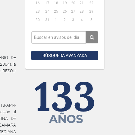
16
17
18
19
20
21
22
23
24
25
26
27
28
29
30
31
1
2
3
4
5
BÚSQUEDA AVANZADA
ERIO DE
2004), la
la RESOL-
18-APN-
esión al
TINA DE
a CÁMARA
MEDIANA