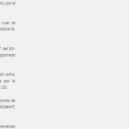
, por el
 cual se
53650418-
 del EX-
gistrado
781-APN-
 por la
/20.
siones de
-DGD#MT,
previendo