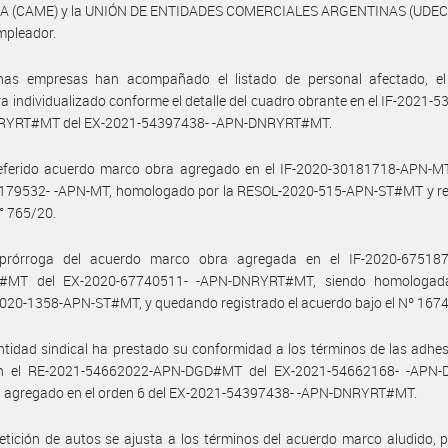
 (CAME) y la UNIÓN DE ENTIDADES COMERCIALES ARGENTINAS (UDECA)
mpleador.
has empresas han acompañado el listado de personal afectado, el
a individualizado conforme el detalle del cuadro obrante en el IF-2021-
YRT#MT del EX-2021-54397438- -APN-DNRYRT#MT.
referido acuerdo marco obra agregado en el IF-2020-30181718-APN-MT
179532- -APN-MT, homologado por la RESOL-2020-515-APN-ST#MT y re
N° 765/20.
prórroga del acuerdo marco obra agregada en el IF-2020-67518
#MT del EX-2020-67740511- -APN-DNRYRT#MT, siendo homologada
20-1358-APN-ST#MT, y quedando registrado el acuerdo bajo el Nº 1674
ntidad sindical ha prestado su conformidad a los términos de las adhe
n el RE-2021-54662022-APN-DGD#MT del EX-2021-54662168- -APN
a agregado en el orden 6 del EX-2021-54397438- -APN-DNRYRT#MT.
etición de autos se ajusta a los términos del acuerdo marco aludido, 