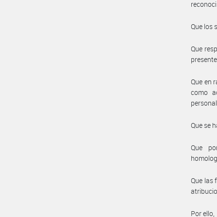
reconoci
Que los 
Que resp
presente 
Que en r
como ac
personal
Que se h
Que por
homolog
Que las 
atribuci
Por ello,