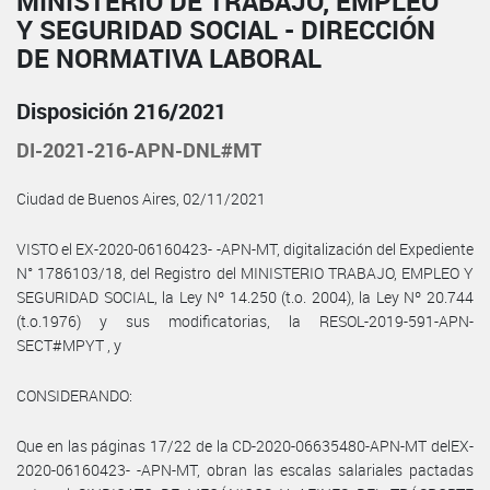
MINISTERIO DE TRABAJO, EMPLEO
Y SEGURIDAD SOCIAL - DIRECCIÓN
DE NORMATIVA LABORAL
Disposición 216/2021
DI-2021-216-APN-DNL#MT
Ciudad de Buenos Aires, 02/11/2021
VISTO el EX-2020-06160423- -APN-MT, digitalización del Expediente
N° 1786103/18, del Registro del MINISTERIO TRABAJO, EMPLEO Y
SEGURIDAD SOCIAL, la Ley Nº 14.250 (t.o. 2004), la Ley Nº 20.744
(t.o.1976) y sus modificatorias, la RESOL-2019-591-APN-
SECT#MPYT , y
CONSIDERANDO:
Que en las páginas 17/22 de la CD-2020-06635480-APN-MT delEX-
2020-06160423- -APN-MT, obran las escalas salariales pactadas