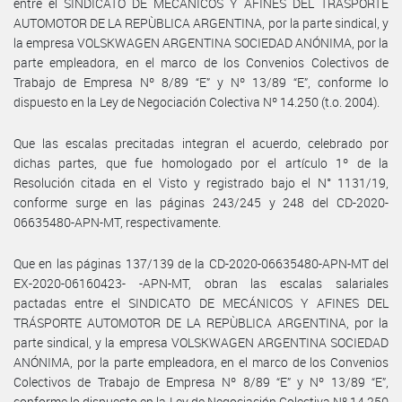
entre el SINDICATO DE MECÁNICOS Y AFINES DEL TRÁSPORTE
AUTOMOTOR DE LA REPÙBLICA ARGENTINA, por la parte sindical, y
la empresa VOLSKWAGEN ARGENTINA SOCIEDAD ANÓNIMA, por la
parte empleadora, en el marco de los Convenios Colectivos de
Trabajo de Empresa Nº 8/89 “E” y Nº 13/89 “E”, conforme lo
dispuesto en la Ley de Negociación Colectiva Nº 14.250 (t.o. 2004).
Que las escalas precitadas integran el acuerdo, celebrado por
dichas partes, que fue homologado por el artículo 1º de la
Resolución citada en el Visto y registrado bajo el N° 1131/19,
conforme surge en las páginas 243/245 y 248 del CD-2020-
06635480-APN-MT, respectivamente.
Que en las páginas 137/139 de la CD-2020-06635480-APN-MT del
EX-2020-06160423- -APN-MT, obran las escalas salariales
pactadas entre el SINDICATO DE MECÁNICOS Y AFINES DEL
TRÁSPORTE AUTOMOTOR DE LA REPÙBLICA ARGENTINA, por la
parte sindical, y la empresa VOLSKWAGEN ARGENTINA SOCIEDAD
ANÓNIMA, por la parte empleadora, en el marco de los Convenios
Colectivos de Trabajo de Empresa Nº 8/89 “E” y Nº 13/89 “E”,
conforme lo dispuesto en la Ley de Negociación Colectiva Nº 14.250