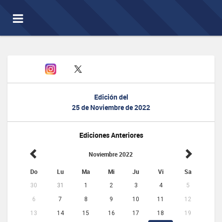
Toggle
navigation
Edición del
25 de Noviembre de 2022
Ediciones Anteriores
Noviembre 2022
Do
Lu
Ma
Mi
Ju
Vi
Sa
30
31
1
2
3
4
5
6
7
8
9
10
11
12
13
14
15
16
17
18
19