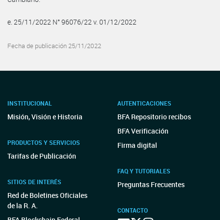
e. 25/11/2022 N° 96076/22 v. 01/12/2022
Fecha de publicación 25/11/2022
INSTITUCIONAL
AUTENTICACIONES
Misión, Visión e Historia
BFA Repositorio recibos
BFA Verificación
PRODUCTOS Y SERVICIOS
Firma digital
Tarifas de Publicación
FAQ Y TUTORIALES
SITIOS DE INTERÉS
Preguntas Frecuentes
Red de Boletines Oficiales
de la R. A.
CONTACTO
BFA Blockchain Federal