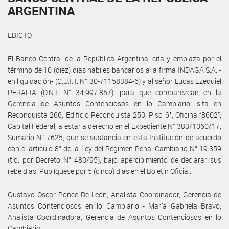
ARGENTINA
EDICTO
El Banco Central de la República Argentina, cita y emplaza por el
término de 10 (diez) días hábiles bancarios a la firma INDAGA S.A. -
en liquidación- (C.U.I.T. N° 30-71158384-6) y al señor Lucas Ezequiel
PERALTA (D.N.I. N° 34.997.857), para que comparezcan en la
Gerencia de Asuntos Contenciosos en lo Cambiario, sita en
Reconquista 266, Edificio Reconquista 250, Piso 6°, Oficina “8602”,
Capital Federal, a estar a derecho en el Expediente N° 383/1060/17,
Sumario N° 7625, que se sustancia en esta Institución de acuerdo
con el artículo 8° de la Ley del Régimen Penal Cambiario N° 19.359
(t.o. por Decreto N° 480/95), bajo apercibimiento de declarar sus
rebeldías. Publíquese por 5 (cinco) días en el Boletín Oficial.
Gustavo Oscar Ponce De León, Analista Coordinador, Gerencia de
Asuntos Contenciosos en lo Cambiario - María Gabriela Bravo,
Analista Coordinadora, Gerencia de Asuntos Contenciosos en lo
Cambiario.