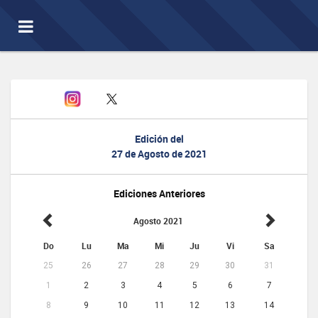
Toggle
navigation
Edición del
27 de Agosto de 2021
Ediciones Anteriores
Agosto 2021
Do
Lu
Ma
Mi
Ju
Vi
Sa
25
26
27
28
29
30
31
1
2
3
4
5
6
7
8
9
10
11
12
13
14