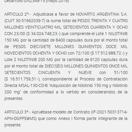
Desarrollo GN2349-15 (mayo 2019)”.
ARTICULO 2º.- .Adjudícase a favor de NOVARTIS ARGENTINA S.A.
(CUIT 30-51662039-7) la suma total de PESOS TREINTA Y CUATRO
MILLONES VEINTICUATRO MIL SETECIENTOS CUARENTA Y OCHO
CON 23/00 ($ 34.024.748,23.-) que comprende el Lote 1 NILOTINIB
150 MG por la cantidad de 8400 capsulas dura por el monto total
de PESOS DIECISIETE MILLONES QUINIENTOS DOCE MIL
NOVECIENTOS OCHENTA Y OCHO con 72/100 ($ 17.512.988,72.-) y
Lote 2 NILOTINIB 200 MG por la cantidad de 6120 capsulas dura
por el monto total de DIECISÉIS MILLONES QUINIENTOS ONCE MIL
SETECIENTOS CINCUENTA Y NUEVE con 51/100
($ 16.511.759,51.-), correspondiente al Proceso de Contratación
Directa MSAL-130-CD-B “Adquisición de Nilotinib 150 mg y Nilotinib
200 mg” de conformidad a lo vertido en considerandos de la
presentes.
ARTICULO 3º.- Apruébase modelo de Contrato (IF-2021-50313714-
APN-DGPFE#MS) que como Anexo I forma parte integrante de la
presente.