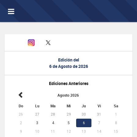
Toggle
navigation
Edición del
6 de Agosto de 2026
Ediciones Anteriores
Agosto 2026
Do
Lu
Ma
Mi
Ju
Vi
Sa
26
27
28
29
30
31
1
2
3
4
5
6
7
8
9
10
11
12
13
14
15