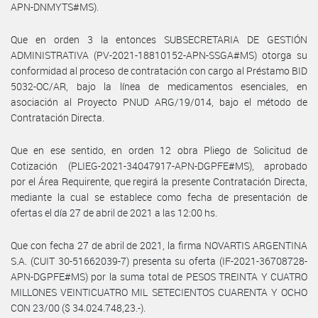
APN-DNMYTS#MS).
Que en orden 3 la entonces SUBSECRETARIA DE GESTIÓN
ADMINISTRATIVA (PV-2021-18810152-APN-SSGA#MS) otorga su
conformidad al proceso de contratación con cargo al Préstamo BID
5032-OC/AR, bajo la línea de medicamentos esenciales, en
asociación al Proyecto PNUD ARG/19/014, bajo el método de
Contratación Directa.
Que en ese sentido, en orden 12 obra Pliego de Solicitud de
Cotización (PLIEG-2021-34047917-APN-DGPFE#MS), aprobado
por el Área Requirente, que regirá la presente Contratación Directa,
mediante la cual se establece como fecha de presentación de
ofertas el día 27 de abril de 2021 a las 12:00 hs.
Que con fecha 27 de abril de 2021, la firma NOVARTIS ARGENTINA
S.A. (CUIT 30-51662039-7) presenta su oferta (IF-2021-36708728-
APN-DGPFE#MS) por la suma total de PESOS TREINTA Y CUATRO
MILLONES VEINTICUATRO MIL SETECIENTOS CUARENTA Y OCHO
CON 23/00 ($ 34.024.748,23.-).