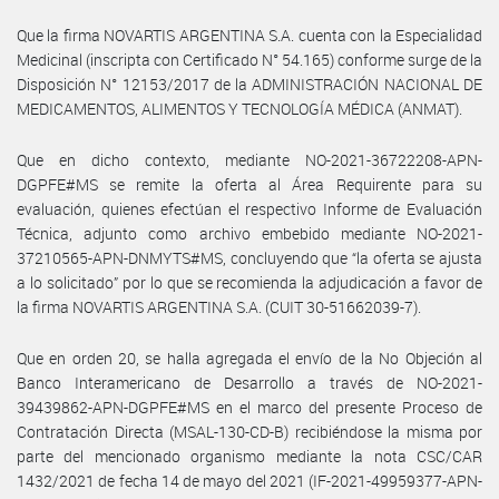
Que la firma NOVARTIS ARGENTINA S.A. cuenta con la Especialidad
Medicinal (inscripta con Certificado N° 54.165) conforme surge de la
Disposición N° 12153/2017 de la ADMINISTRACIÓN NACIONAL DE
MEDICAMENTOS, ALIMENTOS Y TECNOLOGÍA MÉDICA (ANMAT).
Que en dicho contexto, mediante NO-2021-36722208-APN-
DGPFE#MS se remite la oferta al Área Requirente para su
evaluación, quienes efectúan el respectivo Informe de Evaluación
Técnica, adjunto como archivo embebido mediante NO-2021-
37210565-APN-DNMYTS#MS, concluyendo que “la oferta se ajusta
a lo solicitado” por lo que se recomienda la adjudicación a favor de
la firma NOVARTIS ARGENTINA S.A. (CUIT 30-51662039-7).
Que en orden 20, se halla agregada el envío de la No Objeción al
Banco Interamericano de Desarrollo a través de NO-2021-
39439862-APN-DGPFE#MS en el marco del presente Proceso de
Contratación Directa (MSAL-130-CD-B) recibiéndose la misma por
parte del mencionado organismo mediante la nota CSC/CAR
1432/2021 de fecha 14 de mayo del 2021 (IF-2021-49959377-APN-