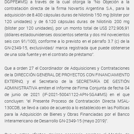
DGPFE#MS) a través de la cual otorga la “No Objeción a la
contratación directa de la firma Novartis Argentina S.A., para la
adquisición de 8.400 cápsulas duras de Nilotinib 150 mg (blíster por
120 unidades) y de 6.120 cápsulas duras de Nilotinib 200 mg
(blíster por 120 unidades), por un monto total de US$ 272.906,91
(dólares estadounidenses doscientos setenta y dos mil novecientos
seis con 91/100), conforme a lo previsto en el párrafo 3.7 (c) de la
GN-2349-15, exclusividad/ marca registrada que puede obtenerse
de una sola fuente y en el contrato de préstamo”.
Que a orden 27 el Coordinador de Adquisiciones y Contrataciones
de la DIRECCIÓN GENERAL DE PROYECTOS CON FINANCIAMIENTO
EXTERNO, y el Secretario de la SECRETARÍA DE GESTIÓN
ADMINISTRATIVA emiten el Informe de Firma Conjunta de fecha 04
de junio de 2021 (IF-2021-50041122-APN-SGA#MS) en el que
concluyen: “el Presente Proceso de Contratación Directa MSAL-
130CDB, se llevó a cabo de acuerdo a lo establecido en las Políticas
para la Adquisición de Bienes y Obras Financiadas por el Banco
Interamericano de Desarrollo GN-2349-15 (mayo 2019)”.