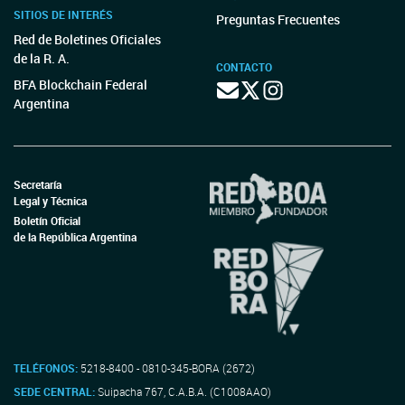
SITIOS DE INTERÉS
Preguntas Frecuentes
Red de Boletines Oficiales
de la R. A.
CONTACTO
BFA Blockchain Federal
Argentina
Secretaría
Legal y Técnica
Boletín Oficial
de la República Argentina
TELÉFONOS:
5218-8400 - 0810-345-BORA (2672)
SEDE CENTRAL:
Suipacha 767, C.A.B.A. (C1008AAO)