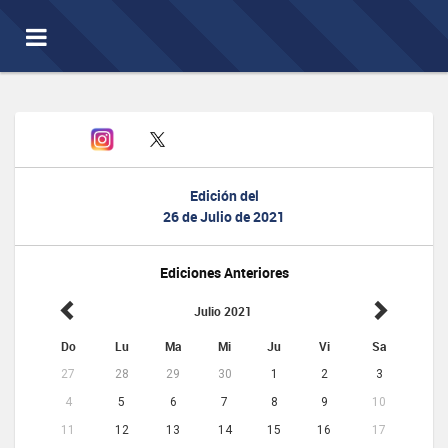
Toggle
navigation
Edición del
26 de Julio de 2021
Ediciones Anteriores
Julio 2021
Do
Lu
Ma
Mi
Ju
Vi
Sa
27
28
29
30
1
2
3
4
5
6
7
8
9
10
11
12
13
14
15
16
17