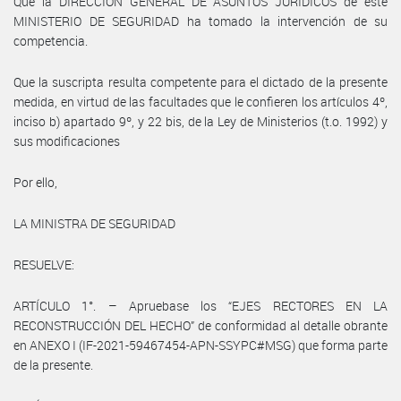
Que la DIRECCIÓN GENERAL DE ASUNTOS JURÍDICOS de este
MINISTERIO DE SEGURIDAD ha tomado la intervención de su
competencia.
Que la suscripta resulta competente para el dictado de la presente
medida, en virtud de las facultades que le confieren los artículos 4º,
inciso b) apartado 9º, y 22 bis, de la Ley de Ministerios (t.o. 1992) y
sus modificaciones
Por ello,
LA MINISTRA DE SEGURIDAD
RESUELVE:
ARTÍCULO 1°. – Apruebase los “EJES RECTORES EN LA
RECONSTRUCCIÓN DEL HECHO” de conformidad al detalle obrante
en ANEXO I (IF-2021-59467454-APN-SSYPC#MSG) que forma parte
de la presente.