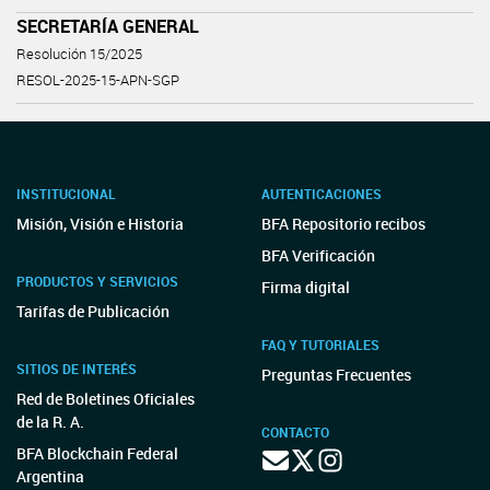
SECRETARÍA GENERAL
Resolución 15/2025
RESOL-2025-15-APN-SGP
INSTITUCIONAL
AUTENTICACIONES
Misión, Visión e Historia
BFA Repositorio recibos
BFA Verificación
PRODUCTOS Y SERVICIOS
Firma digital
Tarifas de Publicación
FAQ Y TUTORIALES
SITIOS DE INTERÉS
Preguntas Frecuentes
Red de Boletines Oficiales
de la R. A.
CONTACTO
BFA Blockchain Federal
Argentina