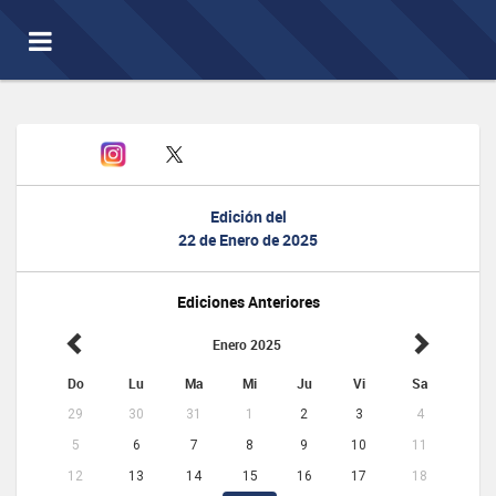
Toggle
navigation
Edición del
22 de Enero de 2025
Ediciones Anteriores
Enero 2025
Do
Lu
Ma
Mi
Ju
Vi
Sa
29
30
31
1
2
3
4
5
6
7
8
9
10
11
12
13
14
15
16
17
18