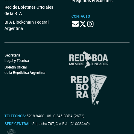
Preguntas Frecuentes
Red de Boletines Oficiales
de la R. A.
CONTACTO
BFA Blockchain Federal
Argentina
Secretaría
Legal y Técnica
Boletín Oficial
de la República Argentina
TELÉFONOS:
5218-8400 - 0810-345-BORA (2672)
SEDE CENTRAL:
Suipacha 767, C.A.B.A. (C1008AAO)