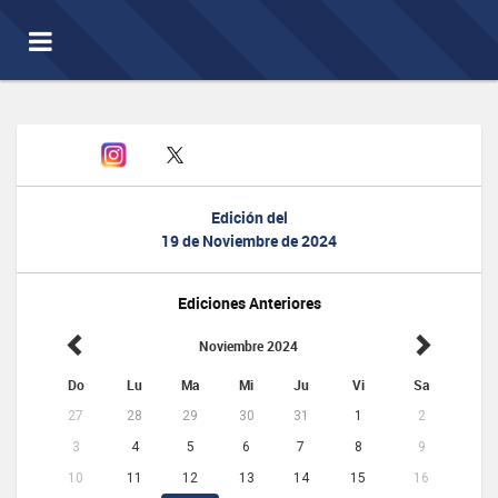
Toggle
navigation
Edición del
19 de Noviembre de 2024
Ediciones Anteriores
Noviembre 2024
Do
Lu
Ma
Mi
Ju
Vi
Sa
27
28
29
30
31
1
2
3
4
5
6
7
8
9
10
11
12
13
14
15
16