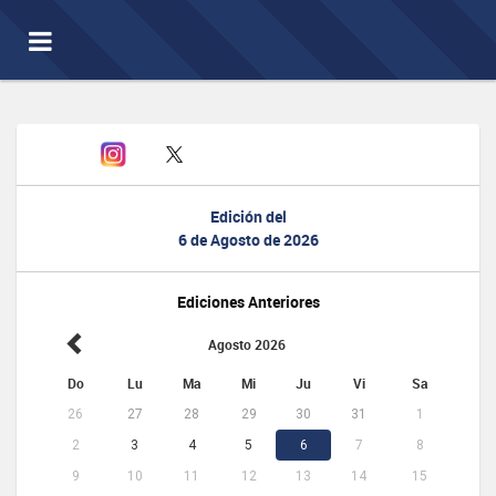
Toggle
navigation
Edición del
6 de Agosto de 2026
Ediciones Anteriores
Agosto 2026
Do
Lu
Ma
Mi
Ju
Vi
Sa
26
27
28
29
30
31
1
2
3
4
5
6
7
8
9
10
11
12
13
14
15