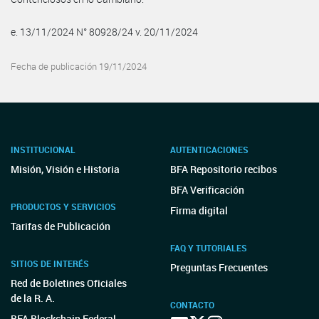
e. 13/11/2024 N° 80928/24 v. 20/11/2024
Fecha de publicación 19/11/2024
INSTITUCIONAL
AUTENTICACIONES
Misión, Visión e Historia
BFA Repositorio recibos
BFA Verificación
PRODUCTOS Y SERVICIOS
Firma digital
Tarifas de Publicación
FAQ Y TUTORIALES
SITIOS DE INTERÉS
Preguntas Frecuentes
Red de Boletines Oficiales
de la R. A.
CONTACTO
BFA Blockchain Federal