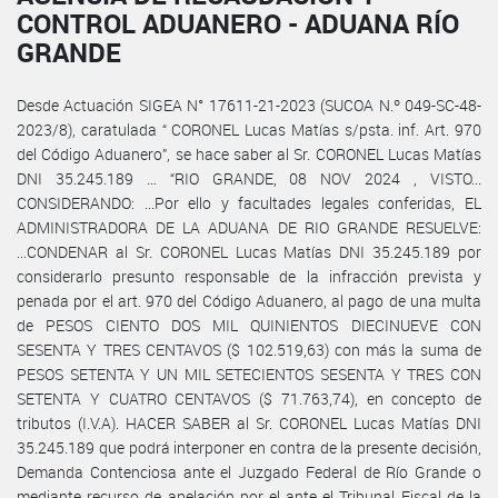
CONTROL ADUANERO - ADUANA RÍO
GRANDE
Desde Actuación SIGEA N° 17611-21-2023 (SUCOA N.º 049-SC-48-
2023/8), caratulada “ CORONEL Lucas Matías s/psta. inf. Art. 970
del Código Aduanero”, se hace saber al Sr. CORONEL Lucas Matías
DNI 35.245.189 … “RIO GRANDE, 08 NOV 2024 , VISTO...
CONSIDERANDO: ...Por ello y facultades legales conferidas, EL
ADMINISTRADORA DE LA ADUANA DE RIO GRANDE RESUELVE:
...CONDENAR al Sr. CORONEL Lucas Matías DNI 35.245.189 por
considerarlo presunto responsable de la infracción prevista y
penada por el art. 970 del Código Aduanero, al pago de una multa
de PESOS CIENTO DOS MIL QUINIENTOS DIECINUEVE CON
SESENTA Y TRES CENTAVOS ($ 102.519,63) con más la suma de
PESOS SETENTA Y UN MIL SETECIENTOS SESENTA Y TRES CON
SETENTA Y CUATRO CENTAVOS ($ 71.763,74), en concepto de
tributos (I.V.A). HACER SABER al Sr. CORONEL Lucas Matías DNI
35.245.189 que podrá interponer en contra de la presente decisión,
Demanda Contenciosa ante el Juzgado Federal de Río Grande o
mediante recurso de apelación por el ante el Tribunal Fiscal de la