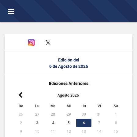
Toggle
navigation
Edición del
6 de Agosto de 2026
Ediciones Anteriores
Agosto 2026
Do
Lu
Ma
Mi
Ju
Vi
Sa
26
27
28
29
30
31
1
2
3
4
5
6
7
8
9
10
11
12
13
14
15