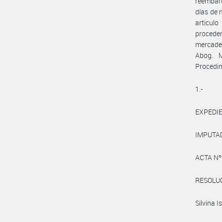
reembarc
días de 
articulo
proceden
mercader
Abog. M
Procedi
1.-
EXPEDIE
IMPUTAD
ACTA Nº
RESOLUC
Silvina I