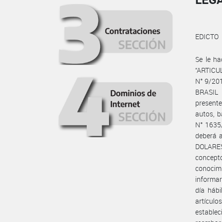
EDICTO
Se le ha
“ARTICUL
N° 9/20
BRASIL 
presente
autos, b
N° 1635/
deberá a
DOLARE
concept
conocimi
informar
día hábi
artículo
establec