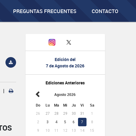
PREGUNTAS FRECUENTES
CONTACTO
Edición del
7 de Agosto de 2026
Ediciones Anteriores
|
Agosto 2026
Do
Lu
Ma
Mi
Ju
Vi
Sa
26
27
28
29
30
31
1
2
3
4
5
6
7
8
TOS
9
10
11
12
13
14
15