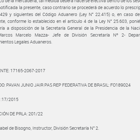
o de la mercadería, tal medida deberá hacerse efectiva dentro de los ses
notificada la presente, caso contrario se procederá de acuerdo lo prescrip
 429 y siguientes del Código Aduanero (Ley N° 22.415) o, en caso de
te, conforme lo establecido en el artículo 4 de la Ley N° 25.603, poni
ía a disposición de la Secretaría General de la Presidencia de la Naci
arcos Marcelo Mazza- Jefe de División Secretaría Nº 2- Depa
mientos Legales Aduaneros.
NTE: 17165-2067-2017
O: PAVAN JUNIO JAIR PAS REP FEDERATIVA DE BRASIL: FO189024
 :17/2015
IÓN DE PRLA: 201/22
sabel de Bisogno, Instructor, División Secretaría N° 2.