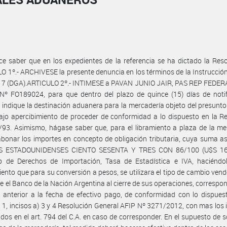
ce saber que en los expedientes de la referencia se ha dictado la Resol
O 1º.- ARCHIVESE la presente denuncia en los términos de la Instrucció
17 (DGA).ARTICULO 2º.- INTIMESE a PAVAN JUNIO JAIR, PAS REP FEDER
Nº FO189024, para que dentro del plazo de quince (15) días de notif
 indique la destinación aduanera para la mercadería objeto del presunto i
ajo apercibimiento de proceder de conformidad a lo dispuesto en la R
93. Asimismo, hágase saber que, para el libramiento a plaza de la me
bonar los importes en concepto de obligación tributaria, cuya suma a
S ESTADOUNIDENSES CIENTO SESENTA Y TRES CON 86/100 (U$S 163
o de Derechos de Importación, Tasa de Estadística e IVA, haciéndo
ento que para su conversión a pesos, se utilizara el tipo de cambio ven
e el Banco de la Nación Argentina al cierre de sus operaciones, correspon
l anterior a la fecha de efectivo pago, de conformidad con lo dispues
s 1, incisos a) 3 y 4 Resolución General AFIP Nº 3271/2012, con mas los 
idos en el art. 794 del C.A. en caso de corresponder. En el supuesto de sol