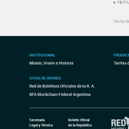
e. 19/1
Fecha d
INSTITUCIONAL
PRODUCT
Misión, Visión e Historia
Tarifas 
SITIOS DE INTERÉS
Red de Boletines Oficiales de la R. A.
BFA Blockchain Federal Argentina
Secretaría
Boletín Oficial
Legal y Técnica
de la República