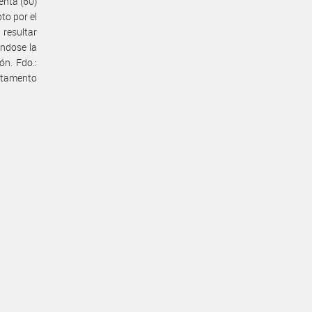
enta (60)
to por el
 resultar
éndose la
ón. Fdo.:
rtamento