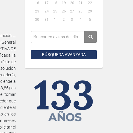
16
17
18
19
20
21
22
23
24
25
26
27
28
29
30
31
1
2
3
4
5
ución ...
n General
ATIVA DE
BÚSQUEDA AVANZADA
icada la
lícito de
esolución
rcadería,
sciende a
,86) en
le tomar
dedor que
diente al
to en los
intereses
icitar el