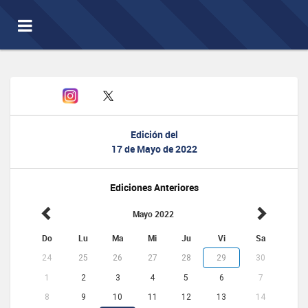
Toggle
navigation
Edición del
17 de Mayo de 2022
Ediciones Anteriores
Mayo 2022
Do
Lu
Ma
Mi
Ju
Vi
Sa
24
25
26
27
28
29
30
1
2
3
4
5
6
7
8
9
10
11
12
13
14