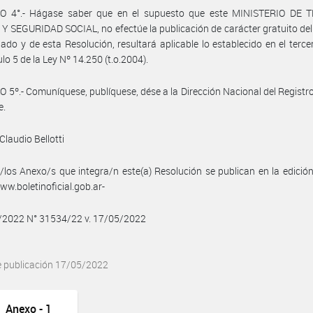
O 4°.- Hágase saber que en el supuesto que este MINISTERIO DE 
 SEGURIDAD SOCIAL, no efectúe la publicación de carácter gratuito de
do y de esta Resolución, resultará aplicable lo establecido en el terce
ulo 5 de la Ley Nº 14.250 (t.o.2004).
 5º.- Comuníquese, publíquese, dése a la Dirección Nacional del Registro 
e.
Claudio Bellotti
/los Anexo/s que integra/n este(a) Resolución se publican en la edició
w.boletinoficial.gob.ar-
5/2022 N° 31534/22 v. 17/05/2022
e publicación 17/05/2022
Anexo - 1