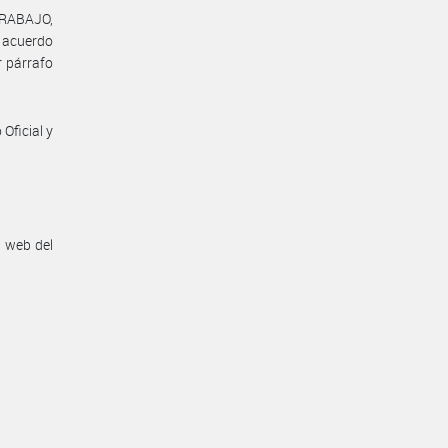
TRABAJO,
l acuerdo
r párrafo
Oficial y
n web del