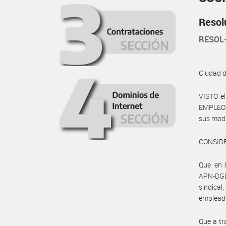
Resol
RESOL
Ciudad 
VISTO e
EMPLEO Y
sus modi
CONSID
Que en 
APN-DGD
sindic
empleado
Que a tr