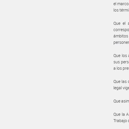
el marco
los térm
Que el 
correspo
ámbitos
personer
Que los 
sus pers
a los pr
Que las 
legal vig
Que asim
Que la A
Trabajo 