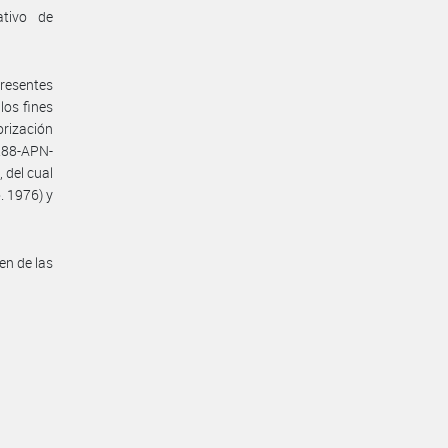
ativo de
presentes
los fines
orización
288-APN-
 del cual
. 1976) y
en de las