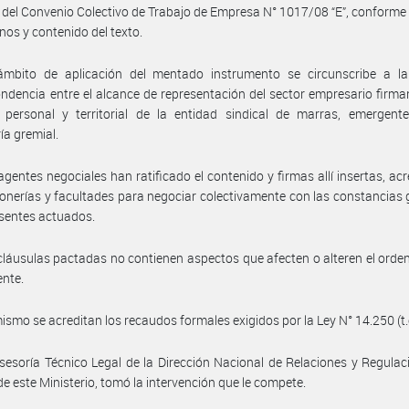
 del Convenio Colectivo de Trabajo de Empresa N° 1017/08 “E”, conforme
inos y contenido del texto.
ámbito de aplicación del mentado instrumento se circunscribe a la 
ndencia entre el alcance de representación del sector empresario firman
 personal y territorial de la entidad sindical de marras, emergent
ía gremial.
agentes negociales han ratificado el contenido y firmas allí insertas, ac
onerías y facultades para negociar colectivamente con las constancias
esentes actuados.
cláusulas pactadas no contienen aspectos que afecten o alteren el ord
ente.
ismo se acreditan los recaudos formales exigidos por la Ley N° 14.250 (t.
sesoría Técnico Legal de la Dirección Nacional de Relaciones y Regulac
de este Ministerio, tomó la intervención que le compete.