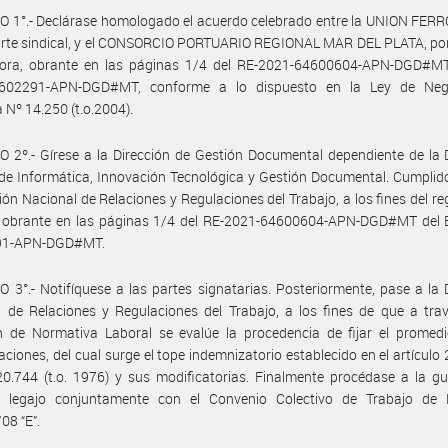
 1°.- Declárase homologado el acuerdo celebrado entre la UNION FERR
arte sindical, y el CONSORCIO PORTUARIO REGIONAL MAR DEL PLATA, por
ora, obrante en las páginas 1/4 del RE-2021-64600604-APN-DGD#MT
602291-APN-DGD#MT, conforme a lo dispuesto en la Ley de Neg
a Nº 14.250 (t.o.2004).
 2º.- Gírese a la Dirección de Gestión Documental dependiente de la 
de Informática, Innovación Tecnológica y Gestión Documental. Cumplid
ción Nacional de Relaciones y Regulaciones del Trabajo, a los fines del reg
 obrante en las páginas 1/4 del RE-2021-64600604-APN-DGD#MT del 
91-APN-DGD#MT.
 3°.- Notifíquese a las partes signatarias. Posteriormente, pase a la 
 de Relaciones y Regulaciones del Trabajo, a los fines de que a tra
n de Normativa Laboral se evalúe la procedencia de fijar el promedi
ciones, del cual surge el tope indemnizatorio establecido en el artículo 
0.744 (t.o. 1976) y sus modificatorias. Finalmente procédase a la g
e legajo conjuntamente con el Convenio Colectivo de Trabajo de
08 “E”.