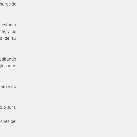
 surge de
estricta
te, y los
es de su
reditando
 glosadas
enamiento
o. 2004).
iones del