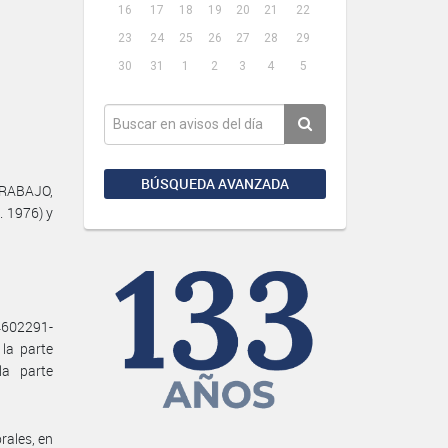
16
17
18
19
20
21
22
23
24
25
26
27
28
29
30
31
1
2
3
4
5
BÚSQUEDA AVANZADA
TRABAJO,
. 1976) y
4602291-
la parte
a parte
rales, en