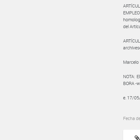
ARTÍCUL
EMPLEO Y
homologa
del Artíc
ARTÍCULO
archíves
Marcelo 
NOTA: El
BORA -ww
e. 17/0
Fecha d