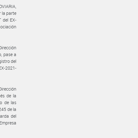
OVIARIA,
 la parte
 del EX-
ociación
Dirección
o, pase a
istro del
EX-2021-
Dirección
vés de la
o de las
245 de la
uarda del
 Empresa