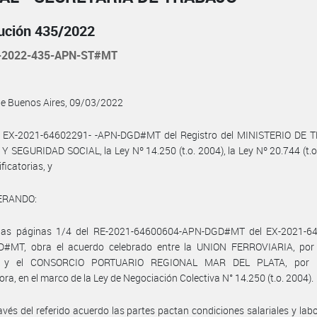
ución 435/2022
-2022-435-APN-ST#MT
de Buenos Aires, 09/03/2022
l EX-2021-64602291- -APN-DGD#MT del Registro del MINISTERIO DE 
 SEGURIDAD SOCIAL, la Ley Nº 14.250 (t.o. 2004), la Ley Nº 20.744 (t.o
ficatorias, y
ERANDO:
las páginas 1/4 del RE-2021-64600604-APN-DGD#MT del EX-2021-6
#MT, obra el acuerdo celebrado entre la UNION FERROVIARIA, por 
al, y el CONSORCIO PORTUARIO REGIONAL MAR DEL PLATA, por l
ra, en el marco de la Ley de Negociación Colectiva N° 14.250 (t.o. 2004).
avés del referido acuerdo las partes pactan condiciones salariales y labo