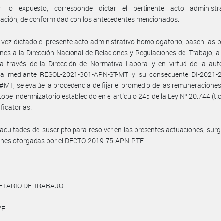
 lo expuesto, corresponde dictar el pertinente acto administr
ación, de conformidad con los antecedentes mencionados.
vez dictado el presente acto administrativo homologatorio, pasen las 
nes a la Dirección Nacional de Relaciones y Regulaciones del Trabajo, a 
a través de la Dirección de Normativa Laboral y en virtud de la aut
da mediante RESOL-2021-301-APN-ST-MT y su consecuente DI-2021-
T, se evalúe la procedencia de fijar el promedio de las remuneraciones,
 tope indemnizatorio establecido en el artículo 245 de la Ley Nº 20.744 (t.o
ficatorias.
facultades del suscripto para resolver en las presentes actuaciones, surg
iones otorgadas por el DECTO-2019-75-APN-PTE.
ETARIO DE TRABAJO
E: