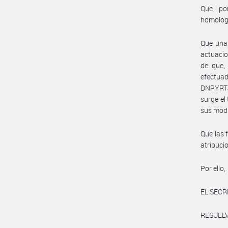
Que por
homolog
Que una 
actuacio
de que, 
efectua
DNRYRT#M
surge el
sus modi
Que las 
atribuc
Por ello,
EL SECR
RESUELV