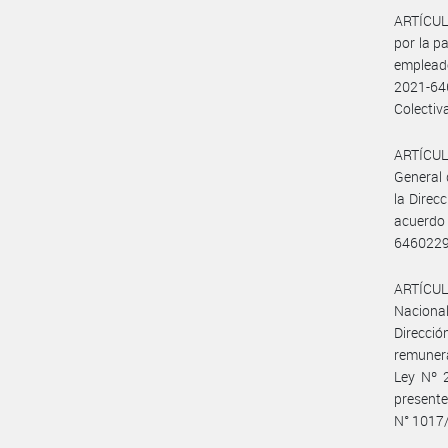
ARTÍCULO
por la p
emplead
2021-64
Colectiv
ARTÍCULO
General 
la Direc
acuerdo
646022
ARTÍCULO
Nacional
Direcció
remunera
Ley Nº 2
present
N° 1017/