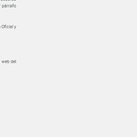
r párrafo
Oficial y
n web del