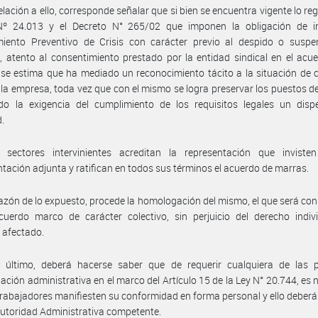
elación a ello, corresponde señalar que si bien se encuentra vigente lo re
Nº 24.013 y el Decreto N° 265/02 que imponen la obligación de in
miento Preventivo de Crisis con carácter previo al despido o suspe
, atento al consentimiento prestado por la entidad sindical en el acu
, se estima que ha mediado un reconocimiento tácito a la situación de c
 la empresa, toda vez que con el mismo se logra preservar los puestos de
ndo la exigencia del cumplimiento de los requisitos legales un disp
d.
 sectores intervinientes acreditan la representación que inviste
ación adjunta y ratifican en todos sus términos el acuerdo de marras.
azón de lo expuesto, procede la homologación del mismo, el que será co
uerdo marco de carácter colectivo, sin perjuicio del derecho indivi
 afectado.
 último, deberá hacerse saber que de requerir cualquiera de las p
ción administrativa en el marco del Artículo 15 de la Ley N° 20.744, es 
trabajadores manifiesten su conformidad en forma personal y ello deberá
Autoridad Administrativa competente.