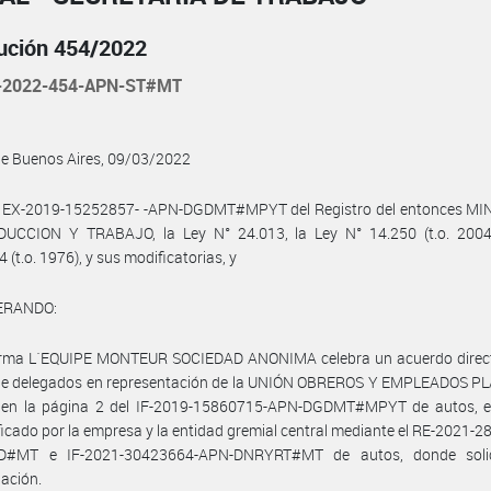
ución 454/2022
-2022-454-APN-ST#MT
de Buenos Aires, 09/03/2022
l EX-2019-15252857- -APN-DGDMT#MPYT del Registro del entonces MI
UCCION Y TRABAJO, la Ley N° 24.013, la Ley N° 14.250 (t.o. 2004)
 (t.o. 1976), y sus modificatorias, y
ERANDO:
firma L´EQUIPE MONTEUR SOCIEDAD ANONIMA celebra un acuerdo direct
de delegados en representación de la UNIÓN OBREROS Y EMPLEADOS P
 en la página 2 del IF-2019-15860715-APN-DGDMT#MPYT de autos, e
ificado por la empresa y la entidad gremial central mediante el RE-2021-
D#MT e IF-2021-30423664-APN-DNRYRT#MT de autos, donde solic
ación.