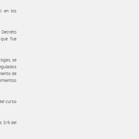
l en los
 Decreto
 que fue
rogas, se
regulados
amento de
dimientos
del curso
s 3/6 del