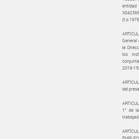
entidad
30423664
(t.o.1976
ARTÍCULO
General 
la Direc
los ins
conjunta
2019-1
ARTÍCULO
del prese
ARTICULO
1° de la
trabajad
ARTÍCUL
EMPLEO Y