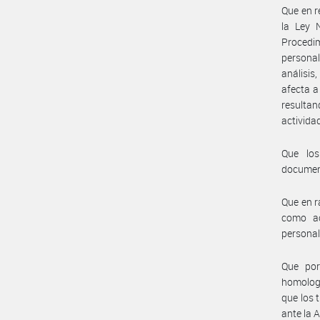
Que en r
la Ley 
Procedi
personal
análisis
afecta a
resulta
activida
Que los
document
Que en r
como ac
personal
Que por
homologa
que los 
ante la 