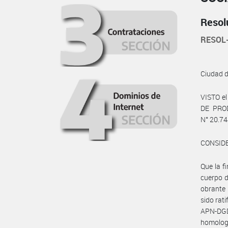
Resol
RESOL
Ciudad 
VISTO e
DE PROD
N° 20.744
CONSID
Que la 
cuerpo 
obrante
sido rat
APN-DG
homolog