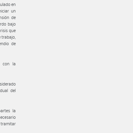
gulado en
iciar un
nsión de
erdo bajo
risis que
 trabajo,
endio de
n con la
nsiderado
dual del
artes la
necesario
 tramitar