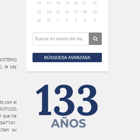
16
17
18
19
20
21
22
23
24
25
26
27
28
29
30
31
1
2
3
4
5
BÚSQUEDA AVANZADA
NISTERIO
, la Ley
o con el
LÁSTICOS
l que ha
28847741-
itan su