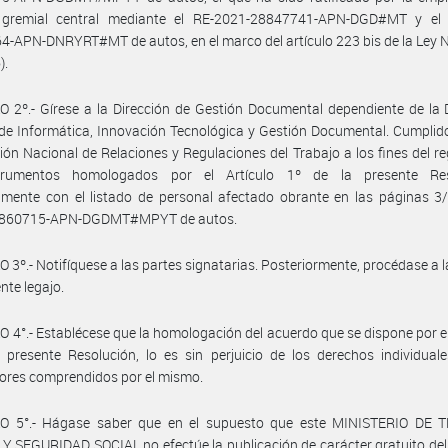
 gremial central mediante el RE-2021-28847741-APN-DGD#MT y el 
-APN-DNRYRT#MT de autos, en el marco del artículo 223 bis de la Ley 
).
 2º.- Gírese a la Dirección de Gestión Documental dependiente de la 
de Informática, Innovación Tecnológica y Gestión Documental. Cumplid
ción Nacional de Relaciones y Regulaciones del Trabajo a los fines del re
trumentos homologados por el Artículo 1º de la presente Res
mente con el listado de personal afectado obrante en las páginas 3/
5860715-APN-DGDMT#MPYT de autos.
 3º.- Notifíquese a las partes signatarias. Posteriormente, procédase a 
nte legajo.
 4°.- Establécese que la homologación del acuerdo que se dispone por el
 presente Resolución, lo es sin perjuicio de los derechos individual
ores comprendidos por el mismo.
O 5°.- Hágase saber que en el supuesto que este MINISTERIO DE 
 SEGURIDAD SOCIAL no efectúe la publicación de carácter gratuito de