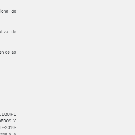
ional de
ativo de
en de las
L´EQUIPE
REROS Y
IF-2019-
esa y la