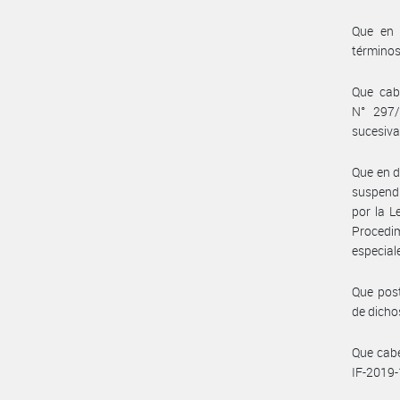
Que en 
términos 
Que cab
N° 297/
sucesiv
Que en d
suspendi
por la L
Procedim
especial
Que post
de dicho
Que cabe
IF-2019