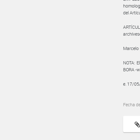
homologa
del Artíc
ARTÍCULO
archíves
Marcelo 
NOTA: El
BORA -ww
e. 17/0
Fecha d