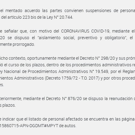
el mentado acuerdo las partes convienen suspensiones de persona
del artículo 223 bis de la Ley N° 20.744.
e señalar que, con motivo del CORONAVIRUS COVID-19, mediante el
20 se dispuso el “aislamiento social, preventivo y obligatorio”, el
amente prorrogado.
icho contexto, oportunamente mediante el Decreto N° 298/20 y sus prór
ó el curso de los plazos, dentro de los procedimientos administrativos 
ey Nacional de Procedimientos Administrativos N° 19.549, por el Regl
ientos Administrativos (Decreto 1759/72 - T.O. 2017) y por otros proce
es.
eriormente, mediante el Decreto N° 876/20 se dispuso la reanudación 
s plazos.
 indicar que el listado de personal afectado se encuentra en las página
-15860715-APN-DGDMT#MPYT de autos.