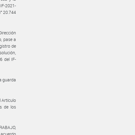
IF-2021-
N° 20.744
Dirección
o, pase a
gistro de
olución,
6 del IF-
la guarda
 Artículo
es de los
TRABAJO,
l acuerdo