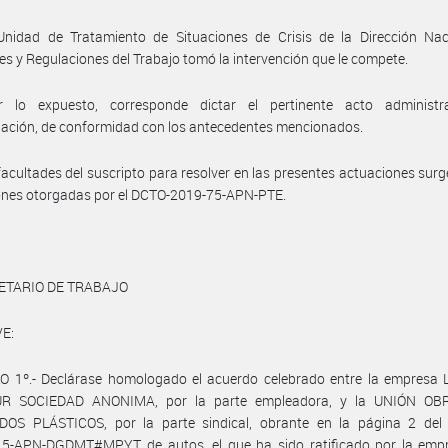
Unidad de Tratamiento de Situaciones de Crisis de la Dirección Nac
es y Regulaciones del Trabajo tomó la intervención que le compete.
 lo expuesto, corresponde dictar el pertinente acto administr
ación, de conformidad con los antecedentes mencionados.
facultades del suscripto para resolver en las presentes actuaciones surg
ones otorgadas por el DCTO-2019-75-APN-PTE.
ETARIO DE TRABAJO
E:
O 1º.- Declárase homologado el acuerdo celebrado entre la empresa 
R SOCIEDAD ANONIMA, por la parte empleadora, y la UNIÓN OB
OS PLÁSTICOS, por la parte sindical, obrante en la página 2 del 
5-APN-DGDMT#MPYT de autos, el que ha sido ratificado por la empr