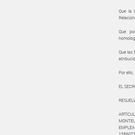
Que la 
Relacion
Que por
homolog
Que las 
atribuci
Por ello,
EL SECR
RESUELV
ARTÍCUL
MONTEU
EMPLEAD
1586071