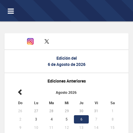
Toggle
navigation
Edición del
6 de Agosto de 2026
Ediciones Anteriores
Agosto 2026
Do
Lu
Ma
Mi
Ju
Vi
Sa
26
27
28
29
30
31
1
2
3
4
5
6
7
8
9
10
11
12
13
14
15