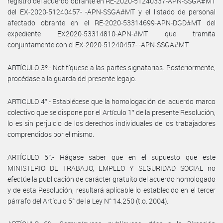
registro del acuerdo obrante en RE-2020-51240337-APN-SSGA#MT
del EX-2020-51240457- -APN-SSGA#MT y el listado de personal
afectado obrante en el RE-2020-53314699-APN-DGD#MT del
expediente EX2020-53314810-APN-#MT que tramita
conjuntamente con el EX-2020-51240457- -APN-SSGA#MT.
ARTÍCULO 3º.- Notifíquese a las partes signatarias. Posteriormente,
procédase a la guarda del presente legajo.
ARTICULO 4°.- Establécese que la homologación del acuerdo marco
colectivo que se dispone por el Artículo 1° de la presente Resolución,
lo es sin perjuicio de los derechos individuales de los trabajadores
comprendidos por el mismo.
ARTÍCULO 5°.- Hágase saber que en el supuesto que este
MINISTERIO DE TRABAJO, EMPLEO Y SEGURIDAD SOCIAL no
efectúe la publicación de carácter gratuito del acuerdo homologado
y de esta Resolución, resultará aplicable lo establecido en el tercer
párrafo del Artículo 5° de la Ley N° 14.250 (t.o. 2004).