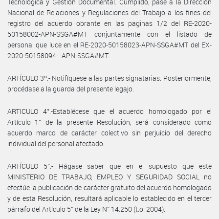
Tecnológica y Gestión Documental. Cumplido, pase a la Dirección
Nacional de Relaciones y Regulaciones del Trabajo a los fines del
registro del acuerdo obrante en las paginas 1/2 del RE-2020-
50158002-APN-SSGA#MT conjuntamente con el listado de
personal que luce en el RE-2020-50158023-APN-SSGA#MT del EX-
2020-50158094- -APN-SSGA#MT.
ARTÍCULO 3º.- Notifíquese a las partes signatarias. Posteriormente,
procédase a la guarda del presente legajo.
ARTICULO 4°.-Establécese que el acuerdo homologado por el
Artículo 1° de la presente Resolución, será considerado como
acuerdo marco de carácter colectivo sin perjuicio del derecho
individual del personal afectado.
ARTÍCULO 5°.- Hágase saber que en el supuesto que este
MINISTERIO DE TRABAJO, EMPLEO Y SEGURIDAD SOCIAL no
efectúe la publicación de carácter gratuito del acuerdo homologado
y de esta Resolución, resultará aplicable lo establecido en el tercer
párrafo del Artículo 5° de la Ley N° 14.250 (t.o. 2004).