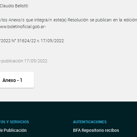
Claudio Bellotti
/los Anexo/s que integra/n este(a) Resolución se publican en la edició
w.boletinoficial.gob.ar-
5/2022 N° 31624/22 v. 17/05/2022
e publicación 17/05/2022
Anexo - 1
OS Y SERVICIOS
AUTENTICACIONES
de Publicación
BFA Repositorio recibos