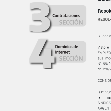
Resol
RESOL
Ciudad 
Visto e
EMPLEO Y
sus mod
N° 99/2
N° 329/2
CONSID
Que baj
la fir
SINDIC
ARGENT