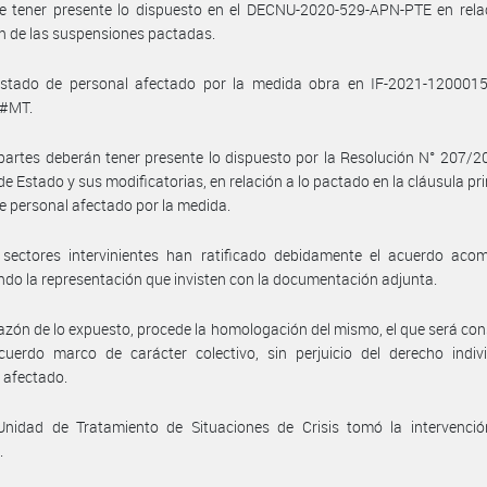
e tener presente lo dispuesto en el DECNU-2020-529-APN-PTE en relac
n de las suspensiones pactadas.
listado de personal afectado por la medida obra en IF-2021-120001
#MT.
partes deberán tener presente lo dispuesto por la Resolución N° 207/2
de Estado y sus modificatorias, en relación a lo pactado en la cláusula pri
de personal afectado por la medida.
 sectores intervinientes han ratificado debidamente el acuerdo aco
ndo la representación que invisten con la documentación adjunta.
azón de lo expuesto, procede la homologación del mismo, el que será co
uerdo marco de carácter colectivo, sin perjuicio del derecho indivi
 afectado.
Unidad de Tratamiento de Situaciones de Crisis tomó la intervenció
.