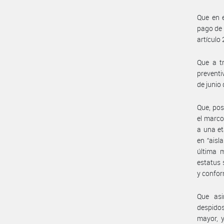
Que en e
pago de 
artículo
Que a tr
preventi
de junio 
Que, pos
el marco
a una et
en “aisl
última m
estatus 
y confor
Que asi
despidos
mayor, y