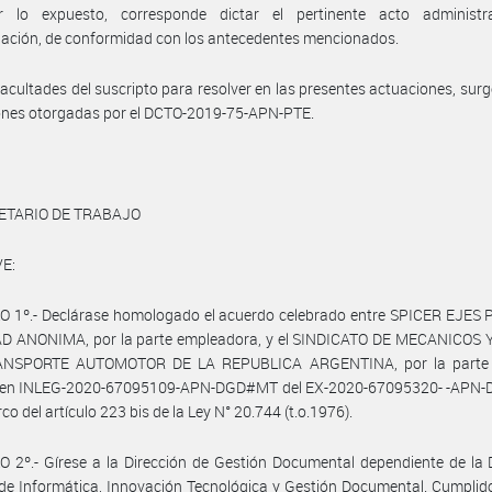
 lo expuesto, corresponde dictar el pertinente acto administr
ación, de conformidad con los antecedentes mencionados.
facultades del suscripto para resolver en las presentes actuaciones, surg
ones otorgadas por el DCTO-2019-75-APN-PTE.
ETARIO DE TRABAJO
E:
O 1º.- Declárase homologado el acuerdo celebrado entre SPICER EJES
D ANONIMA, por la parte empleadora, y el SINDICATO DE MECANICOS 
NSPORTE AUTOMOTOR DE LA REPUBLICA ARGENTINA, por la parte s
 en INLEG-2020-67095109-APN-DGD#MT del EX-2020-67095320- -APN
co del artículo 223 bis de la Ley N° 20.744 (t.o.1976).
 2º.- Gírese a la Dirección de Gestión Documental dependiente de la 
de Informática, Innovación Tecnológica y Gestión Documental. Cumplid