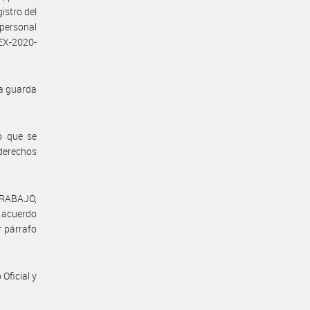
istro del
personal
EX-2020-
la guarda
o que se
 derechos
TRABAJO,
l acuerdo
r párrafo
Oficial y