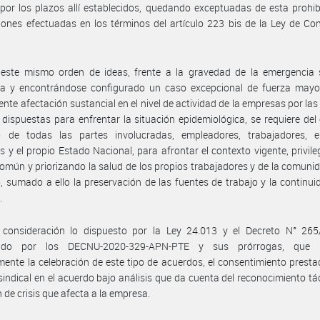
 por los plazos allí establecidos, quedando exceptuadas de esta prohib
ones efectuadas en los términos del artículo 223 bis de la Ley de Co
 este mismo orden de ideas, frente a la gravedad de la emergencia s
da y encontrándose configurado un caso excepcional de fuerza mayor
ente afectación sustancial en el nivel de actividad de la empresas por la
 dispuestas para enfrentar la situación epidemiológica, se requiere del
o de todas las partes involucradas, empleadores, trabajadores, e
es y el propio Estado Nacional, para afrontar el contexto vigente, privile
común y priorizando la salud de los propios trabajadores y de la comuni
, sumado a ello la preservación de las fuentes de trabajo y la continui
.
 consideración lo dispuesto por la Ley 24.013 y el Decreto N° 265
cido por los DECNU-2020-329-APN-PTE y sus prórrogas, que h
ente la celebración de este tipo de acuerdos, el consentimiento presta
sindical en el acuerdo bajo análisis que da cuenta del reconocimiento tác
n de crisis que afecta a la empresa.