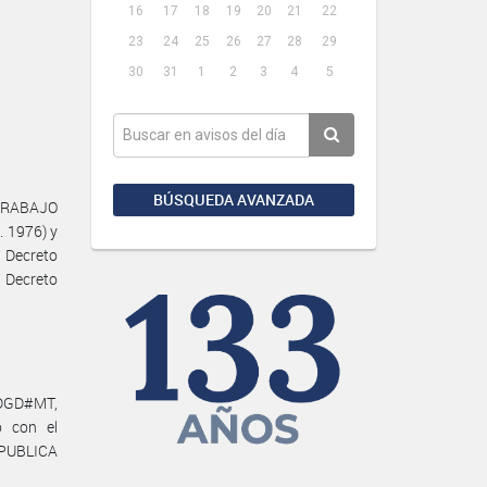
16
17
18
19
20
21
22
23
24
25
26
27
28
29
30
31
1
2
3
4
5
BÚSQUEDA AVANZADA
 TRABAJO
. 1976) y
 Decreto
 Decreto
-DGD#MT,
 con el
PUBLICA