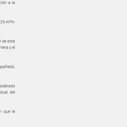
ión a la
525-APN-
0 de esta
mera y el
mpañado,
nsiderado
dual del
n que le