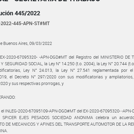
ución 445/2022
-2022-445-APN-ST#MT
de Buenos Aires, 09/03/2022
l EX-2020-67095320- -APN-DGD#MT del Registro del MINISTERIO DE
 SEGURIDAD SOCIAL, la Ley N° 14.250 (t.o. 2004), la Ley N° 20.744 (t.o
ificatorias, Ley N° 24.013, la Ley N° 27.541 reglamentada por el
019, el Decreto N° 297/2020 con sus modificatorias y ampliatorios,
020 y sus respectivas prorrogas, y
ERANDO:
o el INLEG-2020-67095109-APN-DGD#MT del EX-2020-67095320- -APN
ma SPICER EJES PESADOS SOCIEDAD ANONIMA celebra un acuerdo
ATO DE MECANICOS Y AFINES DEL TRANSPORTE AUTOMOTOR DE LA RE
INA.