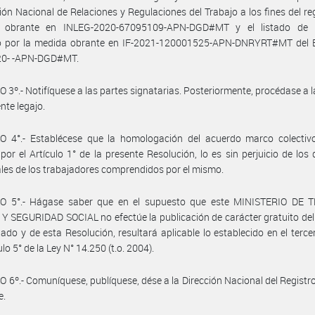
ción Nacional de Relaciones y Regulaciones del Trabajo a los fines del reg
 obrante en INLEG-2020-67095109-APN-DGD#MT y el listado de 
o por la medida obrante en IF-2021-120001525-APN-DNRYRT#MT del 
0- -APN-DGD#MT.
 3º.- Notifíquese a las partes signatarias. Posteriormente, procédase a 
nte legajo.
O 4°.- Establécese que la homologación del acuerdo marco colectiv
por el Artículo 1° de la presente Resolución, lo es sin perjuicio de los
ales de los trabajadores comprendidos por el mismo.
O 5°.- Hágase saber que en el supuesto que este MINISTERIO DE 
 SEGURIDAD SOCIAL no efectúe la publicación de carácter gratuito de
do y de esta Resolución, resultará aplicable lo establecido en el terce
ulo 5° de la Ley N° 14.250 (t.o. 2004).
 6º.- Comuníquese, publíquese, dése a la Dirección Nacional del Registro 
e.