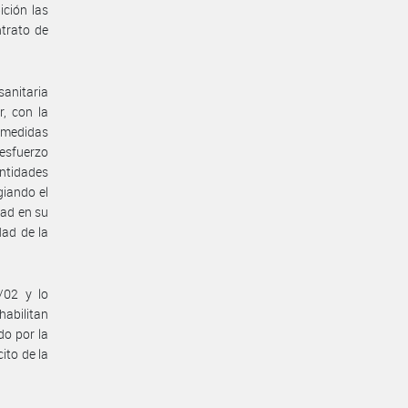
ición las
ntrato de
anitaria
, con la
s medidas
 esfuerzo
ntidades
giando el
dad en su
dad de la
/02 y lo
abilitan
do por la
ito de la