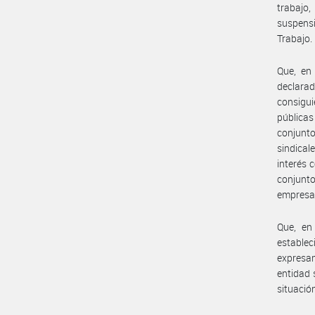
trabajo,
suspensi
Trabajo.
Que, en
declara
consigui
públicas
conjunt
sindical
interés 
conjunto
empresa
Que, en
estable
expresam
entidad 
situació