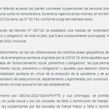
l referido acuerdo las partes convienen suspensiones de personal pre
una suma no remunerativa, durante la vigencia de las mismas, en los tér
 223 bis de la Ley N° 20.744, conforme surge del mentado texto.
avés del Decreto N° 297/20 se estableció una medida de “aislamiento
vo y obligatorio” en todo el país, que fuera sucesivamente prorrogada, h
de 2020, inclusive.
teriormente, se han ido diferenciando las distintas áreas geográficas del
 de la emergencia sanitaria originada por la COVID 19, entre aquellas qu
apa de “distanciamiento social, preventivo y obligatorio”, las que perm
amiento social, preventivo y obligatorio” y aquellas que debieron retorn
odalidad sanitaria en virtud de la evolución de la pandemia y de ac
sanitario de cada provincia, departamento y aglomerado, por sucesivos
me las normas que así lo han ido estableciendo.
mismo por DECNU-2020-329-APN-PTE y sus prórrogas, se prohibi
 sin justa causa y por las causales de falta o disminución de trabajo
 las suspensiones por las causales de fuerza mayor o falta o dismin