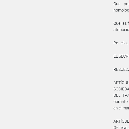
Que por
homolog
Que las 
atribuci
Por ello,
EL SECR
RESUELV
ARTÍCUL
SOCIEDA
DEL TRA
obrante
en el mar
ARTÍCULO
General 