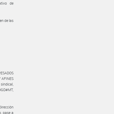
ativo de
en de las
 PESADOS
Y AFINES
indical,
-DGD#MT,
Dirección
o, pase a