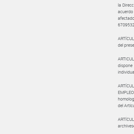
la Direc
acuerdo
afectad
6709532
ARTÍCULO
del prese
ARTICUL
dispone 
individu
ARTÍCUL
EMPLEO Y
homologa
del Artíc
ARTÍCULO
archíves