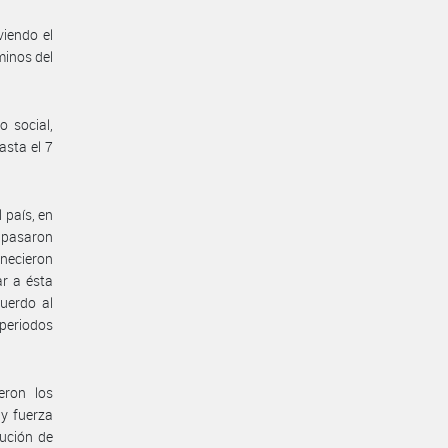
viendo el
minos del
 social,
asta el 7
 país, en
e pasaron
anecieron
ar a ésta
uerdo al
 periodos
eron los
 y fuerza
ución de