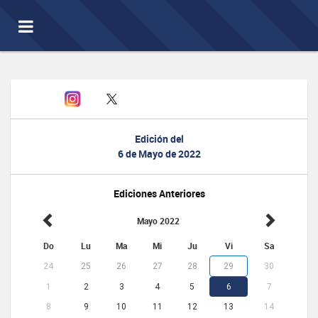
Toggle
navigation
Edición del
6 de Mayo de 2022
Ediciones Anteriores
Mayo 2022
Do
Lu
Ma
Mi
Ju
Vi
Sa
24
25
26
27
28
29
30
1
2
3
4
5
6
7
8
9
10
11
12
13
14