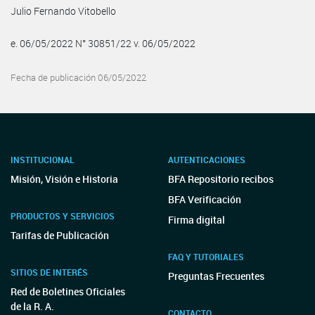
Julio Fernando Vitobello
e. 06/05/2022 N° 30851/22 v. 06/05/2022
Fecha de publicación 06/05/2022
INSTITUCIONAL
AUTENTICACIONES
Misión, Visión e Historia
BFA Repositorio recibos
BFA Verificación
PRODUCTOS Y SERVICIOS
Firma digital
Tarifas de Publicación
FAQ Y TUTORIALES
SITIOS DE INTERÉS
Preguntas Frecuentes
Red de Boletines Oficiales
de la R. A.
CONTACTO