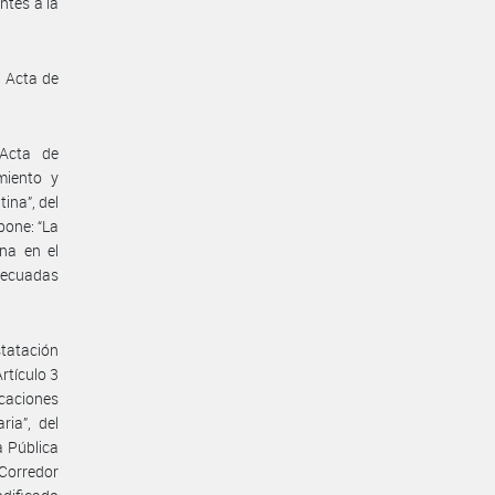
ntes a la
l Acta de
Acta de
miento y
ina”, del
pone: “La
na en el
decuadas
tatación
rtículo 3
caciones
ia”, del
a Pública
 Corredor