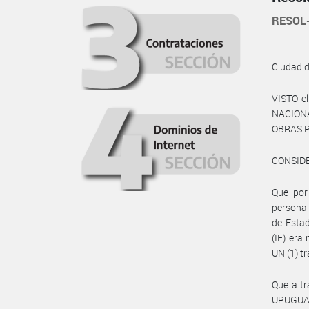
RESOL
Ciudad 
VISTO e
NACIONA
OBRAS P
CONSID
Que por
persona
de Estad
(IE) era
UN (1) t
Que a t
URUGUAY 