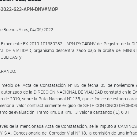
-2022-623-APN-DNV#MOP
de Buenos Aires, 04/05/2022
l Expediente EX-2019-101380282- -APN-PYC#DNV del Registro de la D
L DE VIALIDAD, organismo descentralizado bajo la órbita del MINIS
ÚBLICAS; y
ERANDO:
 medio del Acta de Constatación N° 85 de fecha 05 de noviembre 
l autorizado de la DIRECCIÓN NACIONAL DE VIALIDAD constató en la Ev
o de 2019, sobre la Ruta Nacional N° 135, que el índice de estado carac
 menor al valor contractualmente exigido de SIETE CON CINCO DÉCIMOS 
ramo de evaluación: Tramo Km. 0 a Km. 13; valor alcanzando (IE): 6,31.
ravés de la mencionada Acta de Constatación, se le imputó a CAMINOS
S.A., Concesionaria del Corredor Vial N° 18, la comisión de una infrac