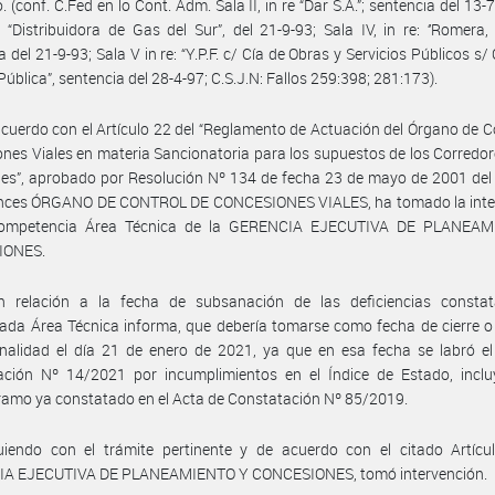
. (conf. C.Fed en lo Cont. Adm. Sala II, in re “Dar S.A.”; sentencia del 13-
re: “Distribuidora de Gas del Sur”, del 21-9-93; Sala IV, in re: ‘’Romera, 
a del 21-9-93; Sala V in re: “Y.P.F. c/ Cía de Obras y Servicios Públicos s/
Pública”, sentencia del 28-4-97; C.S.J.N: Fallos 259:398; 281:173).
cuerdo con el Artículo 22 del “Reglamento de Actuación del Órgano de C
nes Viales en materia Sancionatoria para los supuestos de los Corredor
es”, aprobado por Resolución Nº 134 de fecha 23 de mayo de 2001 del
onces ÓRGANO DE CONTROL DE CONCESIONES VIALES, ha tomado la inte
ompetencia Área Técnica de la GERENCIA EJECUTIVA DE PLANEA
IONES.
n relación a la fecha de subsanación de las deficiencias constat
da Área Técnica informa, que debería tomarse como fecha de cierre o
nalidad el día 21 de enero de 2021, ya que en esa fecha se labró el
ación Nº 14/2021 por incumplimientos en el Índice de Estado, inclu
amo ya constatado en el Acta de Constatación Nº 85/2019.
uiendo con el trámite pertinente y de acuerdo con el citado Artícul
A EJECUTIVA DE PLANEAMIENTO Y CONCESIONES, tomó intervención.