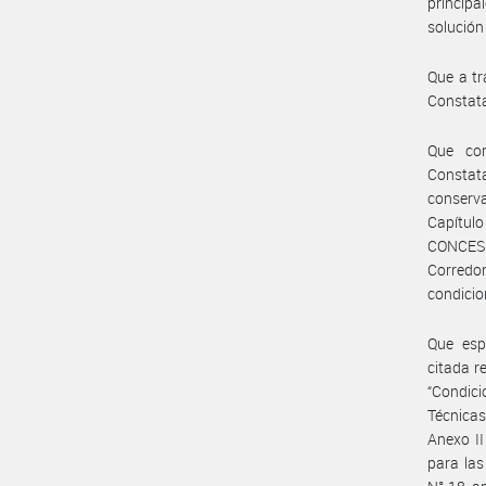
principa
solución
Que a tr
Constata
Que co
Constat
conserva
Capítulo
CONCESI
Corredo
condicio
Que esp
citada r
“Condici
Técnicas
Anexo II
para las