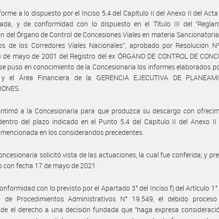
orme a lo dispuesto por el Inciso 5.4 del Capítulo II del Anexo II del Act
ada, y de conformidad con lo dispuesto en el Título III del “Regla
n del Órgano de Control de Concesiones Viales en materia Sancionatoria
os de los Corredores Viales Nacionales”, aprobado por Resolución N
3 de mayo de 2001 del Registro del ex ÓRGANO DE CONTROL DE CON
se puso en conocimiento de la Concesionaria los informes elaborados po
a y el Área Financiera de la GERENCIA EJECUTIVA DE PLANEAM
IONES.
intimó a la Concesionaria para que produzca su descargo con ofrecim
entro del plazo indicado en el Punto 5.4 del Capítulo II del Anexo II
 mencionada en los considerandos precedentes.
oncesionaria solicitó vista de las actuaciones, la cual fue conferida; y pr
 con fecha 17 de mayo de 2021.
onformidad con lo previsto por el Apartado 3° del Inciso f) del Artículo 1° 
l de Procedimientos Administrativos N° 19.549, el debido proceso 
de el derecho a una decisión fundada que “haga expresa consideració