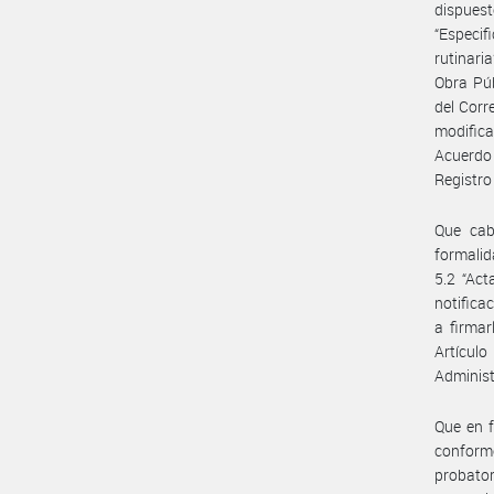
dispuest
“Especif
rutinari
Obra Púb
del Corr
modific
Acuerdo
Registr
Que cab
formalid
5.2 “Act
notifica
a firmar
Artícul
Administ
Que en f
conforme
probator