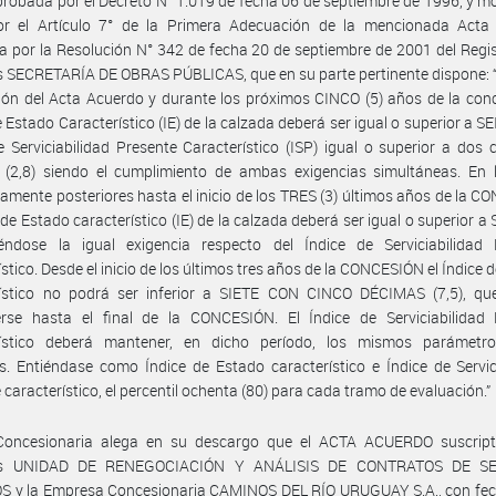
probada por el Decreto N° 1.019 de fecha 06 de septiembre de 1996, y m
or el Artículo 7° de la Primera Adecuación de la mencionada Acta
 por la Resolución N° 342 de fecha 20 de septiembre de 2001 del Regis
 SECRETARÍA DE OBRAS PÚBLICAS, que en su parte pertinente dispone: 
ón del Acta Acuerdo y durante los próximos CINCO (5) años de la conc
 Estado Característico (IE) de la calzada deberá ser igual o superior a SEI
e Serviciabilidad Presente Característico (ISP) igual o superior a dos
 (2,8) siendo el cumplimiento de ambas exigencias simultáneas. En 
amente posteriores hasta el inicio de los TRES (3) últimos años de la 
 de Estado característico (IE) de la calzada deberá ser igual o superior a 
éndose la igual exigencia respecto del Índice de Serviciabilidad 
ístico. Desde el inicio de los últimos tres años de la CONCESIÓN el Índice 
rístico no podrá ser inferior a SIETE CON CINCO DÉCIMAS (7,5), qu
rse hasta el final de la CONCESIÓN. El Índice de Serviciabilidad 
rístico deberá mantener, en dicho período, los mismos parámetro
s. Entiéndase como Índice de Estado característico e Índice de Servic
 característico, el percentil ochenta (80) para cada tramo de evaluación.”
Concesionaria alega en su descargo que el ACTA ACUERDO suscript
es UNIDAD DE RENEGOCIACIÓN Y ANÁLISIS DE CONTRATOS DE SE
S y la Empresa Concesionaria CAMINOS DEL RÍO URUGUAY S.A., con fec