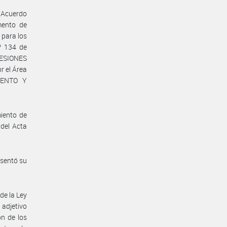
a Acuerdo
mento de
 para los
º 134 de
CESIONES
r el Área
IENTO Y
iento de
 del Acta
esentó su
de la Ley
adjetivo
n de los