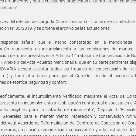
les argumentos y de las cuestiones propuestas en tanto fueran conduce
 del caso”.
avés del referido descargo la Concesionaria solicita se deje sin efecto e
ción N° 85/2019, y se ordene el archivo de las actuaciones.
rresponde señalar que el hecho constatado en la mencionada 
ación representa un incumplimiento a las condiciones de manteni
ción de rutina previstas en el Artículo 1 “Trabajos de Conservación de Rut
 I, Anexo II del Acta Acuerdo mencionada, que en su parte pertinente dis
ONARIA deberá ejecutar todos los trabajos de conservación de ruti
r (…) y toda otra tarea para que el Corredor brinde al usuario a
nes de estética, seguridad y confort.”.
ecíficamente, el incumplimiento verificado mediante el Acta de Cons
epresenta un incumplimiento a la obligación contractual dispuesta en el A
ones exigibles para la calzada de rodamiento”, Capítulo I “Especifi
 Generales para el mantenimiento, reparación y conservación rutinar
 del Acta Acuerdo de Reformulación del Contrato de Concesión de Obr
 mejoras, ampliación, remodelación, conservación y administración del