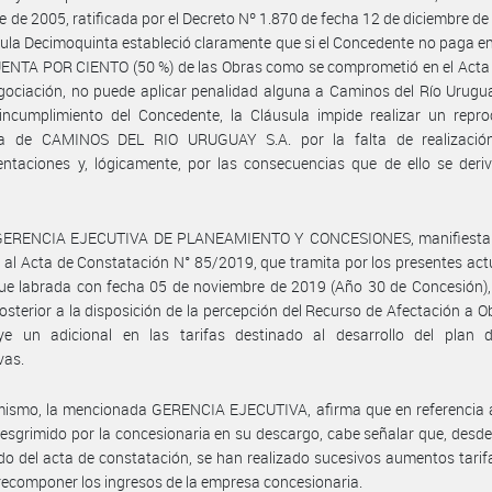
e de 2005, ratificada por el Decreto Nº 1.870 de fecha 12 de diciembre de
ula Decimoquinta estableció claramente que si el Concedente no paga e
UENTA POR CIENTO (50 %) de las Obras como se comprometió en el Acta
ociación, no puede aplicar penalidad alguna a Caminos del Río Urugua
incumplimiento del Concedente, la Cláusula impide realizar un repro
a de CAMINOS DEL RIO URUGUAY S.A. por la falta de realizació
ntaciones y, lógicamente, por las consecuencias que de ello se deri
 GERENCIA EJECUTIVA DE PLANEAMIENTO Y CONCESIONES, manifiesta
 al Acta de Constatación N° 85/2019, que tramita por los presentes act
e labrada con fecha 05 de noviembre de 2019 (Año 30 de Concesión), 
osterior a la disposición de la percepción del Recurso de Afectación a O
uye un adicional en las tarifas destinado al desarrollo del plan 
vas.
mismo, la mencionada GERENCIA EJECUTIVA, afirma que en referencia a
o esgrimido por la concesionaria en su descargo, cabe señalar que, desde
do del acta de constatación, se han realizado sucesivos aumentos tarif
e recomponer los ingresos de la empresa concesionaria.