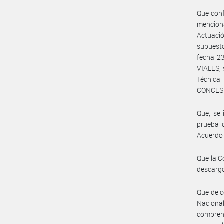
Que conf
mencion
Actuació
supuest
fecha 2
VIALES, 
Técnic
CONCES
Que, se 
prueba d
Acuerdo
Que la C
descargo
Que de c
Naciona
compren