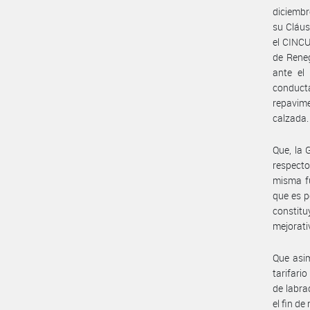
diciembr
su Cláus
el CINC
de Reneg
ante el 
conduct
repavime
calzada.
Que, la
respecto
misma fu
que es p
constit
mejorati
Que asi
tarifari
de labra
el fin d