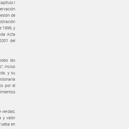
apítulo I
servación
cesión de
istración
e 1996, y
ada Acta
2001 del
odas las
”, Inciso
ada, y su
esionaria
to por el
imientos
e verdad,
a y valor
prueba en