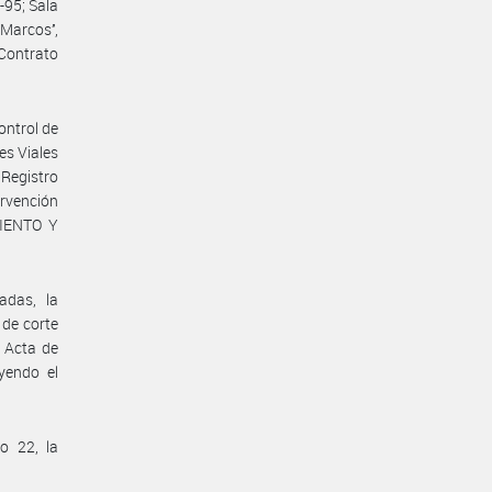
7-95; Sala
Marcos’’,
 Contrato
ontrol de
es Viales
 Registro
rvención
MIENTO Y
adas, la
 de corte
 Acta de
yendo el
o 22, la