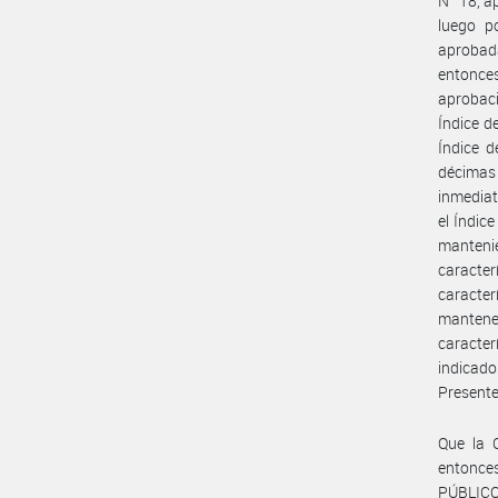
N° 18, a
luego p
aprobada
entonces
aprobaci
Índice de
Índice d
décimas
inmediat
el Índice
manteni
caracter
caracte
mantene
caracte
indicado
Presente
Que la 
entonc
PÚBLICO