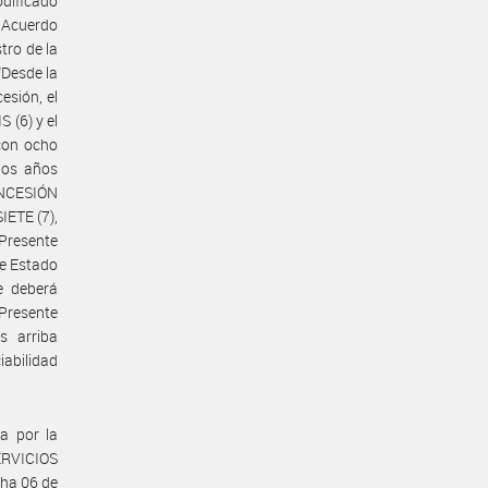
odificado
 Acuerdo
tro de la
“Desde la
esión, el
S (6) y el
 con ocho
los años
CONCESIÓN
SIETE (7),
Presente
de Estado
e deberá
Presente
s arriba
iabilidad
a por la
RVICIOS
ha 06 de