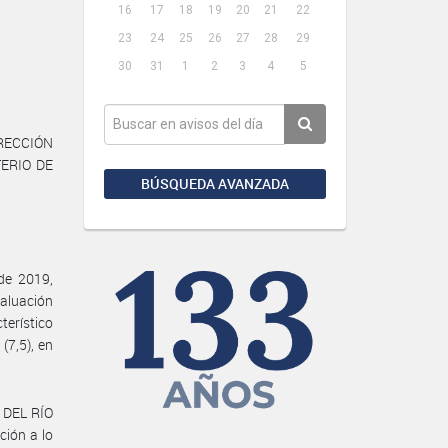
16
17
18
19
20
21
22
23
24
25
26
27
28
29
30
31
1
2
3
4
5
IRECCIÓN
TERIO DE
BÚSQUEDA AVANZADA
de 2019,
aluación
terístico
(7,5), en
 DEL RÍO
ción a lo