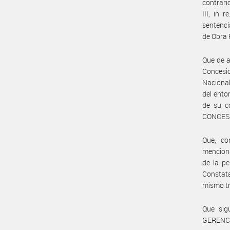
contrario
III, in 
sentenci
de Obra 
Que de a
Concesio
Nacional
del ent
de su c
CONCES
Que, co
menciona
de la pe
Constat
mismo tr
Que sig
GERENCI