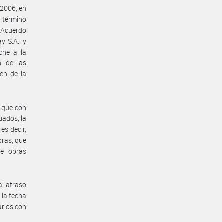
 2006, en
n término
 Acuerdo
y S.A.; y
che a la
n de las
ven de la
 que con
uados, la
es decir,
bras, que
de obras
l atraso
 la fecha
arios con