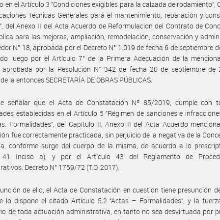
o en el Artículo 3 “Condiciones exigibles para la calzada de rodamiento”, C
icaciones Técnicas Generales para el mantenimiento, reparación y con
a”, del Anexo II del Acta Acuerdo de Reformulacion del Contrato de Con
lica para las mejoras, ampliación, remodelación, conservación y admin
edor N° 18, aprobada por el Decreto N° 1.019 de fecha 6 de septiembre d
ado luego por el Artículo 7° de la Primera Adecuación de la mencion
 aprobada por la Resolución N° 342 de fecha 20 de septiembre de 
o de la entonces SECRETARÍA DE OBRAS PÚBLICAS.
e señalar que el Acta de Constatación Nº 85/2019, cumple con t
ades establecidas en el Artículo 5 “Régimen de sanciones e infracciones
as. Formalidades”, del Capítulo II, Anexo II del Acta Acuerdo mencion
ción fue correctamente practicada, sin perjuicio de la negativa de la Conc
la, conforme surge del cuerpo de la misma, de acuerdo a lo prescrip
o 41 Inciso a), y por el Artículo 43 del Reglamento de Proced
rativos. Decreto N° 1759/72 (T.O. 2017).
unción de ello, el Acta de Constatación en cuestión tiene presunción d
 lo dispone el citado Artículo 5.2 “Actas – Formalidades”, y la fuerz
io de toda actuación administrativa, en tanto no sea desvirtuada por 