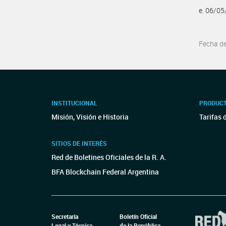
e. 06/0
Fecha d
INSTITUCIONAL
PRODUCT
Misión, Visión e Historia
Tarifas 
SITIOS DE INTERÉS
Red de Boletines Oficiales de la R. A.
BFA Blockchain Federal Argentina
Secretaría
Boletín Oficial
Legal y Técnica
de la República