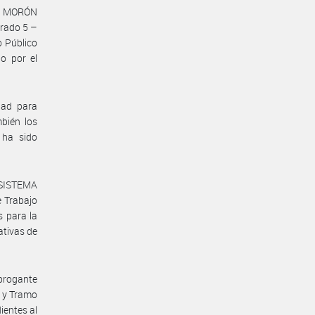
iz MORÓN
Grado 5 –
 Público
o por el
dad para
bién los
 ha sido
 SISTEMA
 Trabajo
s para la
ativas de
brogante
o y Tramo
ientes al