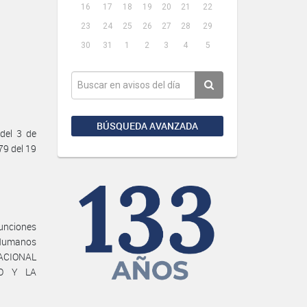
16
17
18
19
20
21
22
23
24
25
26
27
28
29
30
31
1
2
3
4
5
BÚSQUEDA AVANZADA
del 3 de
79 del 19
funciones
Humanos
NACIONAL
CO Y LA