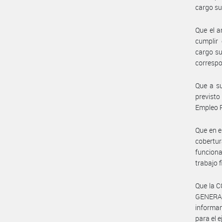
cargo s
Que el a
cumplir 
cargo su
corresp
Que a su
previsto
Empleo P
Que en e
cobertur
funciona
trabajo 
Que la 
GENERA
informan
para el e