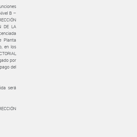
funciones
ivel B –
IRECCIÓN
N DE LA
cenciada
e Planta
, en los
ECTORIAL
gado por
 pago del
ida será
IRECCIÓN