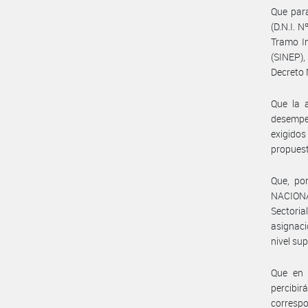
Que par
(D.N.I. 
Tramo I
(SINEP)
Decreto 
Que la 
desempe
exigido
propues
Que, por
NACIONA
Sectoria
asignaci
nivel su
Que en 
percibir
correspo