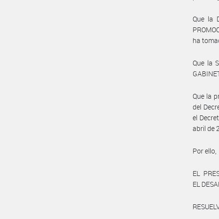
Que la
PROMOC
ha tomad
Que la 
GABINET
Que la p
del Decr
el Decre
abril de 
Por ello,
EL PRE
EL DESA
RESUELV