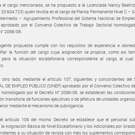
a el cargo mencionado, se ha propuesto a la Licenciada Nancy Beatr
Nº 20.604.723) quien revista en el cargo de Planta Permanente Nivel C – 
ntermedio – Agrupamiento Profesional del Sistema Nacional de Empleo
, aprobado por el Convenio Colectivo de Trabajo Sectorial homologad
N° 2098/08.
agente propuesta cumple con los requisitos de experiencia e idonei
ñar la función del cargo cuya asignación se propicia, como así tam
s para la situación escalafonaria correspondiente al cargo al cual
to.
 otro lado, mediante el artículo 107, siguientes y concordantes del
L DE EMPLEO PÚBLICO (SINEP) aprobado por el Convenio Colectivo de
l homologado por el Decreto N° 2098/08, se establecen las condicione
ón transitoria de funciones ejecutivas o de jefatura de unidades organiz
perior mediante el mecanismo de subrogancia.
el artículo 109 del mismo Decreto se establece que el personal su
á la Asignación Básica de Nivel Escalafonario y los Adicionales por Grad
ndientes a su situación de revista con más los suplementos correspond