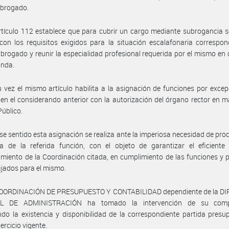
ubrogado.
rtículo 112 establece que para cubrir un cargo mediante subrogancia 
con los requisitos exigidos para la situación escalafonaria correspon
brogado y reunir la especialidad profesional requerida por el mismo en
onda.
 vez el mismo artículo habilita a la asignación de funciones por excep
 en el considerando anterior con la autorización del órgano rector en m
úblico.
se sentido esta asignación se realiza ante la imperiosa necesidad de proc
a de la referida función, con el objeto de garantizar el eficiente 
miento de la Coordinación citada, en cumplimiento de las funciones y 
fijados para el mismo.
COORDINACIÓN DE PRESUPUESTO Y CONTABILIDAD dependiente de la D
L DE ADMINISTRACIÓN ha tomado la intervención de su compe
do la existencia y disponibilidad de la correspondiente partida presu
jercicio vigente.