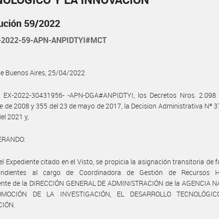
ución 59/2022
-2022-59-APN-ANPIDTYI#MCT
de Buenos Aires, 25/04/2022
l EX-2022-30431956- -APN-DGA#ANPIDTYI, los Decretos Nros. 2.098 
e de 2008 y 355 del 23 de mayo de 2017, la Decision Administrativa Nª 3
del 2021 y,
ERANDO:
el Expediente citado en el Visto, se propicia la asignación transitoria de 
pondientes al cargo de Coordinadora de Gestión de Recursos 
ente de la DIRECCIÓN GENERAL DE ADMINISTRACIÓN de la AGENCIA 
MOCIÓN DE LA INVESTIGACIÓN, EL DESARROLLO TECNOLÓGI
CIÓN.