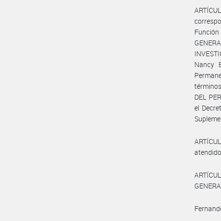
ARTÍCULO
correspo
Función
GENERA
INVESTI
Nancy B
Permane
término
DEL PER
el Decre
Suplemen
ARTÍCUL
atendido
ARTÍCUL
GENERAL
Fernand