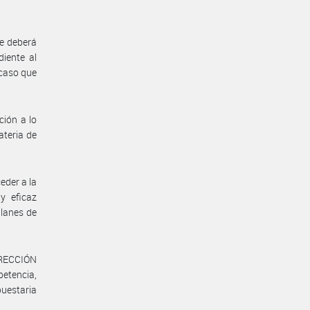
se deberá
diente al
 caso que
ción a lo
ateria de
eder a la
y eficaz
planes de
IRECCIÓN
tencia,
puestaria