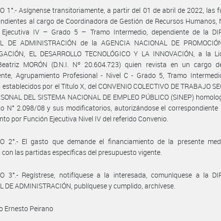
 1°.- Asígnense transitoriamente, a partir del 01 de abril de 2022, las 
ndientes al cargo de Coordinadora de Gestión de Recursos Humanos, N
 Ejecutiva IV – Grado 5 – Tramo Intermedio, dependiente de la D
L DE ADMINISTRACIÓN de la AGENCIA NACIONAL DE PROMOCIÓ
GACIÓN, EL DESARROLLO TECNOLÓGICO Y LA INNOVACIÓN, a la Li
eatriz MORÓN (D.N.I. Nº 20.604.723) quien revista en un cargo d
nte, Agrupamiento Profesional - Nivel C - Grado 5, Tramo Intermedio
s establecidos por el Título X, del CONVENIO COLECTIVO DE TRABAJO S
SONAL DEL SISTEMA NACIONAL DE EMPLEO PÚBLICO (SINEP) homolo
to N° 2.098/08 y sus modificatorios, autorizándose el correspondiente
to por Función Ejecutiva Nivel IV del referido Convenio.
O 2°.- El gasto que demande el financiamiento de la presente med
 con las partidas específicas del presupuesto vigente.
O 3°.- Regístrese, notifíquese a la interesada, comunìquese a la D
 DE ADMINISTRACIÓN, publíquese y cumplido, archívese.
o Ernesto Peirano