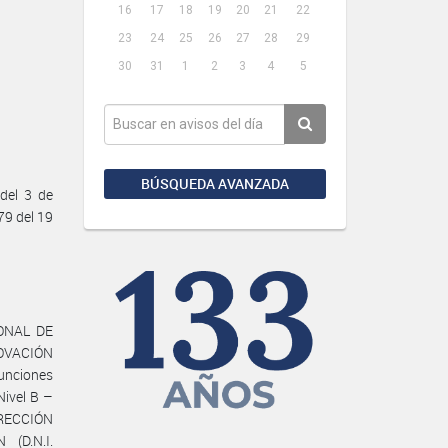
16
17
18
19
20
21
22
23
24
25
26
27
28
29
30
31
1
2
3
4
5
BÚSQUEDA AVANZADA
del 3 de
79 del 19
IONAL DE
OVACIÓN
unciones
ivel B –
IRECCIÓN
(D.N.I.