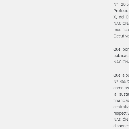
Nº 20.6
Profesio
X, del
NACIONA
modific
Ejecutiva
Que por
publicac
NACIONA
Que la p
Nº 355/2
como asi
la sust
financi
central
respecti
NACIÓN 
disponer