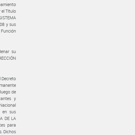
pamiento
el Título
SISTEMA
08 y sus
 Función
denar su
DIRECCIÓN
l Decreto
ermanente
 luego de
cantes y
Nacional
s en sus
CIA DE LA
tes para
s. Dichos