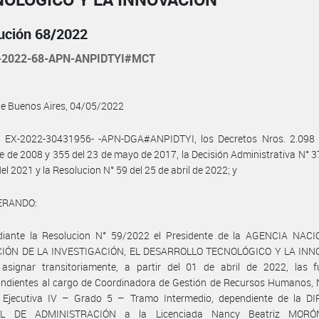
ución 68/2022
-2022-68-APN-ANPIDTYI#MCT
de Buenos Aires, 04/05/2022
l EX-2022-30431956- -APN-DGA#ANPIDTYI, los Decretos Nros. 2.098 
e de 2008 y 355 del 23 de mayo de 2017, la Decisión Administrativa N° 3
del 2021 y la Resolucion N° 59 del 25 de abril de 2022; y
ERANDO:
iante la Resolucion N° 59/2022 el Presidente de la AGENCIA NAC
IÓN DE LA INVESTIGACIÓN, EL DESARROLLO TECNOLÓGICO Y LA INN
o asignar transitoriamente, a partir del 01 de abril de 2022, las f
ndientes al cargo de Coordinadora de Gestión de Recursos Humanos, N
 Ejecutiva IV – Grado 5 – Tramo Intermedio, dependiente de la D
L DE ADMINISTRACIÓN a la Licenciada Nancy Beatriz MORÓN 