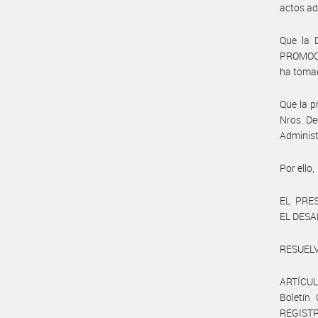
actos ad
Que la
PROMOC
ha tomad
Que la p
Nros. De
Administ
Por ello,
EL PRE
EL DESA
RESUELV
ARTÍCUL
Boletín
REGISTR