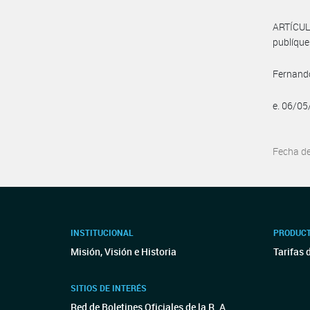
ARTÍCUL
publíque
Fernand
e. 06/0
Fecha d
INSTITUCIONAL
PRODUCT
Misión, Visión e Historia
Tarifas 
SITIOS DE INTERÉS
Red de Boletines Oficiales de la R. A.