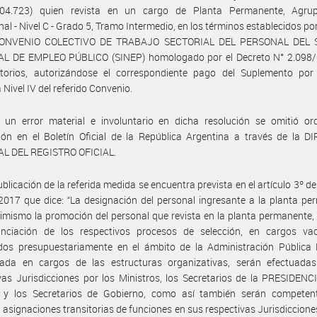
04.723) quien revista en un cargo de Planta Permanente, Agru
nal - Nivel C - Grado 5, Tramo Intermedio, en los términos establecidos por 
 CONVENIO COLECTIVO DE TRABAJO SECTORIAL DEL PERSONAL DEL 
L DE EMPLEO PÚBLICO (SINEP) homologado por el Decreto N° 2.098/
atorios, autorizándose el correspondiente pago del Suplemento por
 Nivel IV del referido Convenio.
 un error material e involuntario en dicha resolución se omitió or
ión en el Boletín Oficial de la República Argentina a través de la 
L DEL REGISTRO OFICIAL.
ublicación de la referida medida se encuentra prevista en el artículo 3º de
017 que dice: “La designación del personal ingresante a la planta p
mismo la promoción del personal que revista en la planta permanente,
anciación de los respectivos procesos de selección, en cargos va
ados presupuestariamente en el ámbito de la Administración Pública 
izada en cargos de las estructuras organizativas, serán efectuada
vas Jurisdicciones por los Ministros, los Secretarios de la PRESIDEN
y los Secretarios de Gobierno, como así también serán competen
 asignaciones transitorias de funciones en sus respectivas Jurisdiccione