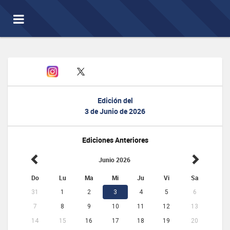
Toggle
navigation
Edición del
3 de Junio de 2026
Ediciones Anteriores
Junio 2026
Do
Lu
Ma
Mi
Ju
Vi
Sa
31
1
2
3
4
5
6
7
8
9
10
11
12
13
14
15
16
17
18
19
20