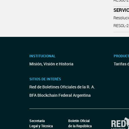
SERVIC
Resoluc
RESOL-
INSTITUCIONAL
PRODUCT
Misión, Visión e Historia
Tarifas 
SITIOS DE INTERÉS
Red de Boletines Oficiales de la R. A.
BFA Blockchain Federal Argentina
Secretaría
Boletín Oficial
Legal y Técnica
de la República