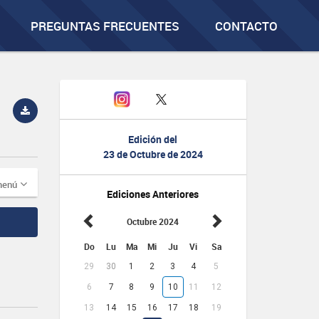
PREGUNTAS FRECUENTES
CONTACTO
Edición del
23 de Octubre de 2024
menú
Ediciones Anteriores
Octubre 2024
Do
Lu
Ma
Mi
Ju
Vi
Sa
29
30
1
2
3
4
5
6
7
8
9
10
11
12
13
14
15
16
17
18
19