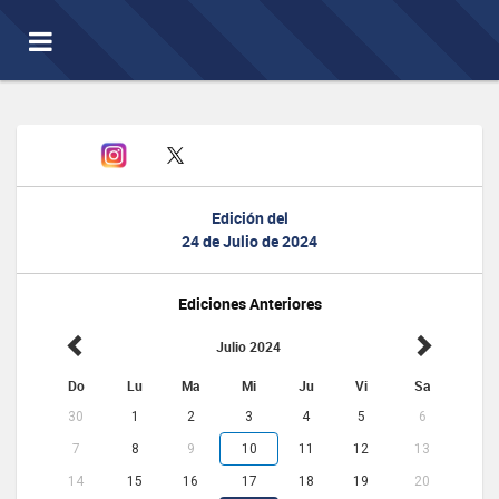
Toggle
navigation
Edición del
24 de Julio de 2024
Ediciones Anteriores
Julio 2024
Do
Lu
Ma
Mi
Ju
Vi
Sa
30
1
2
3
4
5
6
7
8
9
10
11
12
13
14
15
16
17
18
19
20