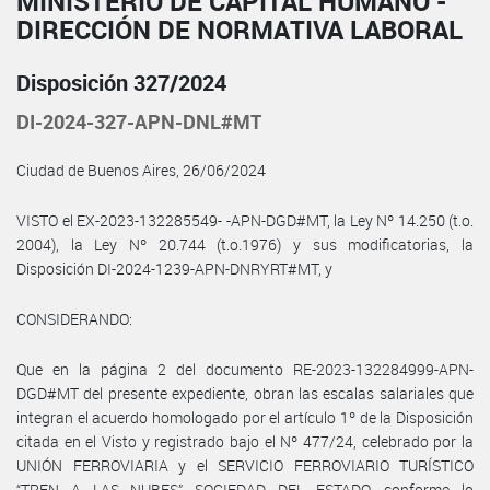
MINISTERIO DE CAPITAL HUMANO -
DIRECCIÓN DE NORMATIVA LABORAL
Disposición 327/2024
DI-2024-327-APN-DNL#MT
Ciudad de Buenos Aires, 26/06/2024
VISTO el EX-2023-132285549- -APN-DGD#MT, la Ley Nº 14.250 (t.o.
2004), la Ley Nº 20.744 (t.o.1976) y sus modificatorias, la
Disposición DI-2024-1239-APN-DNRYRT#MT, y
CONSIDERANDO:
Que en la página 2 del documento RE-2023-132284999-APN-
DGD#MT del presente expediente, obran las escalas salariales que
integran el acuerdo homologado por el artículo 1º de la Disposición
citada en el Visto y registrado bajo el Nº 477/24, celebrado por la
UNIÓN FERROVIARIA y el SERVICIO FERROVIARIO TURÍSTICO
“TREN A LAS NUBES” SOCIEDAD DEL ESTADO, conforme lo