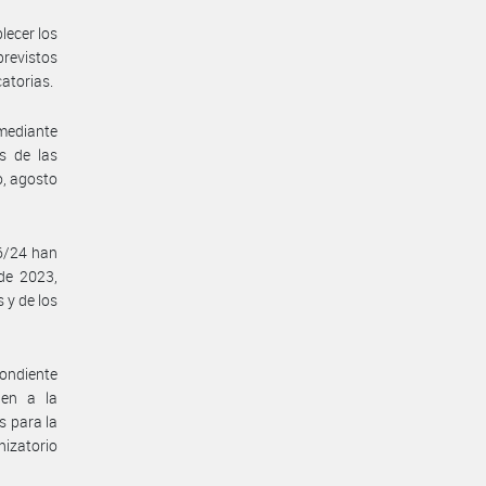
lecer los
previstos
catorias.
 mediante
s de las
o, agosto
26/24 han
 de 2023,
 y de los
pondiente
den a la
s para la
izatorio