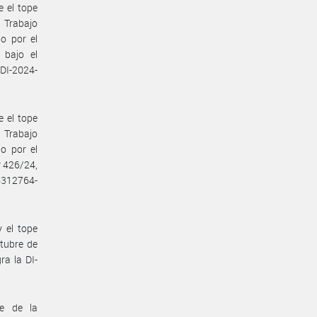
e el tope
e Trabajo
o por el
 bajo el
 DI-2024-
e el tope
e Trabajo
o por el
º 426/24,
66312764-
 el tope
ctubre de
a la DI-
te de la