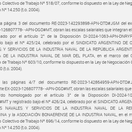
 Colectivo de Trabajo Nº 518/07, conforme lo dispuesto en la Ley de Ne
 Nº 14.250 (t.o. 2004).
la página 3 del documento RE-2023-142293898-APN-DTD#JGM del ex
126807778- -APN-DGD#MT, obran las escalas salariales que integran e
ado por el artículo 2° de la Disposición DI-2024-1063-APN-DNR
ado bajo el Nº 425/24, celebrado por el SINDICATO ARGENTINO DE
S Y SERVICIOS DE LA INDUSTRIA NAVAL DE LA REPÚBLICA ARGENTI
 DE LA INDUSTRIA NAVAL DE MAR DEL PLATA, en el marco del C
o de Trabajo Nº 603/10, conforme lo dispuesto en la Ley de Negociación 
 (t.o. 2004).
 las páginas 4/7 del documento RE-2023-142864959-APN-DTD#
te EX-2023-126807778- -APN-DGD#MT, obran las escalas salariales que
rdo homologado por el artículo 3° de la Disposición DI-2024-1
MT y registrado bajo el Nº 426/24, celebrado por el SINDICATO ARGE
S NAVALES Y SERVICIOS DE LA INDUSTRIA NAVAL DE LA RE
NA y la ASOCIACIÓN BONAERENSE DE LA INDUSTRIA NAVAL, en el m
 Colectivo de Trabajo Nº 696/14, conforme lo dispuesto en la Ley de Ne
 Nº 14.250 (t.o. 2004).