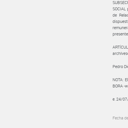
SUBSEC
SOCIAL p
de Rela
dispuest
remunera
presente
ARTÍCULO
archíves
Pedro Di
NOTA: El
BORA -ww
e. 24/0
Fecha d