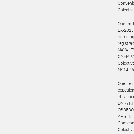
Convenio
Colectiva
Que en 
EX-2023-
homolog
registr
NAVALE
CÁMARA
Colectiv
Nº 14.250
Que en
expedien
el acue
DNRYRT#
OBRERO
ARGENTI
Convenio
Colectiva