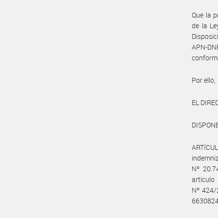
Que la p
de la Le
Disposi
APN-DN
conform
Por ello,
EL DIR
DISPONE
ARTÍCULO
indemniz
Nº 20.7
artícul
Nº 424/2
6630824