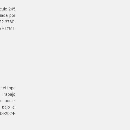
ículo 245
tuada por
22-3730-
YRT#MT,
e el tope
e Trabajo
o por el
 bajo el
 DI-2024-