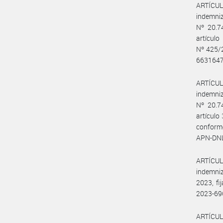
ARTÍCULO
indemniz
Nº 20.7
artícul
Nº 425/2
6631647
ARTÍCULO
indemniz
Nº 20.7
artículo
conforme
APN-DNL#
ARTÍCULO
indemniz
2023, f
2023-69
ARTÍCUL