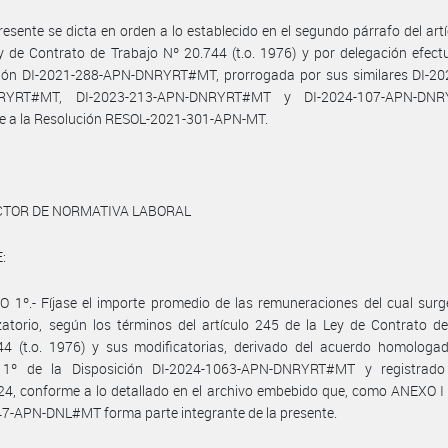
resente se dicta en orden a lo establecido en el segundo párrafo del art
y de Contrato de Trabajo Nº 20.744 (t.o. 1976) y por delegación efec
ción DI-2021-288-APN-DNRYRT#MT, prorrogada por sus similares DI-20
RYRT#MT, DI-2023-213-APN-DNRYRT#MT y DI-2024-107-APN-DNR
e a la Resolución RESOL-2021-301-APN-MT.
ECTOR DE NORMATIVA LABORAL
:
 1º.- Fíjase el importe promedio de las remuneraciones del cual surg
atorio, según los términos del artículo 245 de la Ley de Contrato d
44 (t.o. 1976) y sus modificatorias, derivado del acuerdo homologad
o 1º de la Disposición DI-2024-1063-APN-DNRYRT#MT y registrado
4, conforme a lo detallado en el archivo embebido que, como ANEXO I
7-APN-DNL#MT forma parte integrante de la presente.