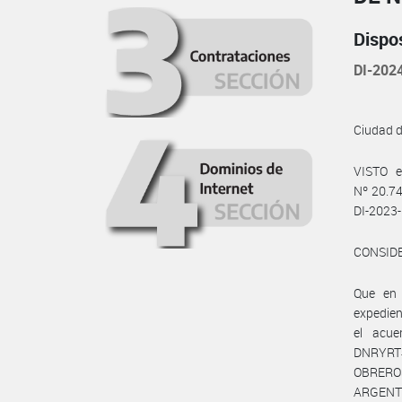
Dispo
DI-202
Ciudad 
VISTO e
Nº 20.74
DI-2023
CONSID
Que en
expedien
el acue
DNRYRT#
OBRERO
ARGENT