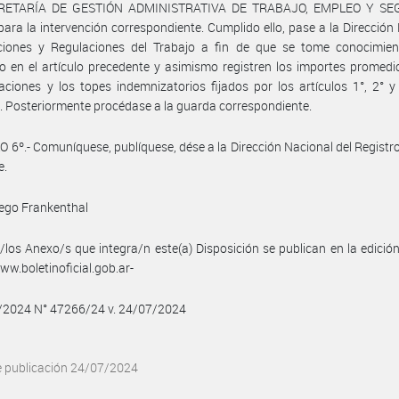
RETARÍA DE GESTIÓN ADMINISTRATIVA DE TRABAJO, EMPLEO Y SE
ara la intervención correspondiente. Cumplido ello, pase a la Dirección
ciones y Regulaciones del Trabajo a fin de que se tome conocimien
o en el artículo precedente y asimismo registren los importes promedi
ciones y los topes indemnizatorios fijados por los artículos 1°, 2° y
. Posteriormente procédase a la guarda correspondiente.
 6º.- Comuníquese, publíquese, dése a la Dirección Nacional del Registro 
e.
ego Frankenthal
/los Anexo/s que integra/n este(a) Disposición se publican en la edició
w.boletinoficial.gob.ar-
7/2024 N° 47266/24 v. 24/07/2024
e publicación 24/07/2024