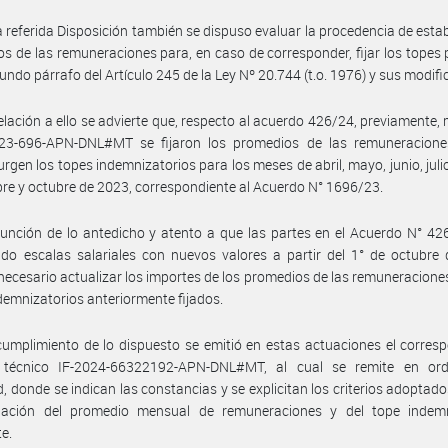
a referida Disposición también se dispuso evaluar la procedencia de estab
s de las remuneraciones para, en caso de corresponder, fijar los topes 
gundo párrafo del Artículo 245 de la Ley Nº 20.744 (t.o. 1976) y sus modifi
elación a ello se advierte que, respecto al acuerdo 426/24, previamente,
023-696-APN-DNL#MT se fijaron los promedios de las remuneracione
urgen los topes indemnizatorios para los meses de abril, mayo, junio, juli
re y octubre de 2023, correspondiente al Acuerdo N° 1696/23.
unción de lo antedicho y atento a que las partes en el Acuerdo N° 4
do escalas salariales con nuevos valores a partir del 1° de octubre
necesario actualizar los importes de los promedios de las remuneraciones
demnizatorios anteriormente fijados.
umplimiento de lo dispuesto se emitió en estas actuaciones el corres
 técnico IF-2024-66322192-APN-DNL#MT, al cual se remite en or
, donde se indican las constancias y se explicitan los criterios adoptado
nación del promedio mensual de remuneraciones y del tope indemn
te.