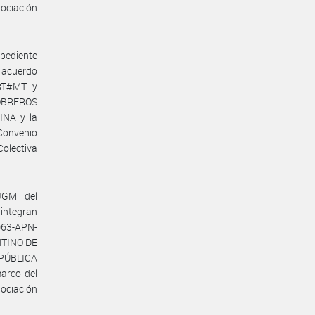
gociación
pediente
l acuerdo
YRT#MT y
 OBREROS
NA y la
onvenio
Colectiva
JGM del
 integran
063-APN-
NTINO DE
PÚBLICA
arco del
gociación