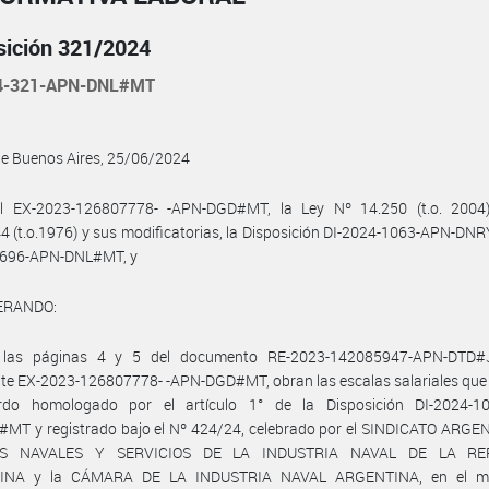
sición 321/2024
4-321-APN-DNL#MT
de Buenos Aires, 25/06/2024
l EX-2023-126807778- -APN-DGD#MT, la Ley Nº 14.250 (t.o. 2004)
4 (t.o.1976) y sus modificatorias, la Disposición DI-2024-1063-APN-D
-696-APN-DNL#MT, y
ERANDO:
 las páginas 4 y 5 del documento RE-2023-142085947-APN-DTD#
te EX-2023-126807778- -APN-DGD#MT, obran las escalas salariales que
rdo homologado por el artículo 1° de la Disposición DI-2024-1
MT y registrado bajo el Nº 424/24, celebrado por el SINDICATO ARGE
S NAVALES Y SERVICIOS DE LA INDUSTRIA NAVAL DE LA RE
INA y la CÁMARA DE LA INDUSTRIA NAVAL ARGENTINA, en el ma