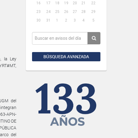
16
17
18
19
20
21
22
23
24
25
26
27
28
29
30
31
1
2
3
4
5
BÚSQUEDA AVANZADA
, la Ley
NRYRT#MT,
JGM del
 integran
063-APN-
NTINO DE
PÚBLICA
rco del