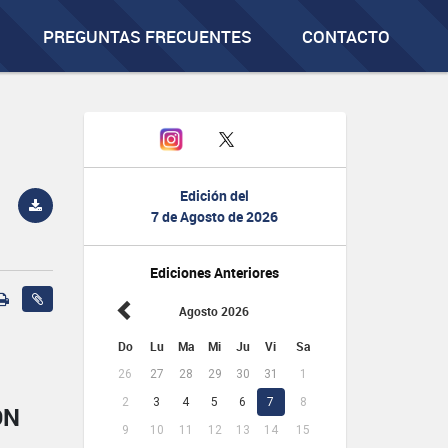
PREGUNTAS FRECUENTES
CONTACTO
Edición del
7 de Agosto de 2026
Ediciones Anteriores
Agosto 2026
Do
Lu
Ma
Mi
Ju
Vi
Sa
26
27
28
29
30
31
1
2
3
4
5
6
7
8
ÓN
9
10
11
12
13
14
15