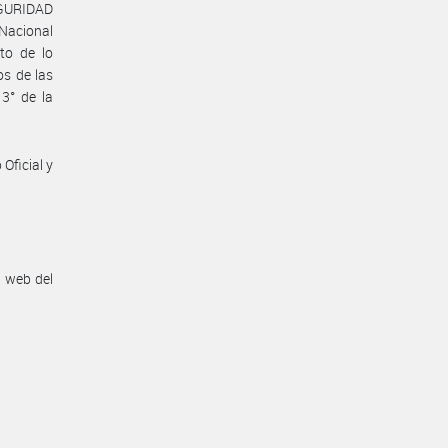
GURIDAD
 Nacional
to de lo
os de las
 3° de la
Oficial y
n web del