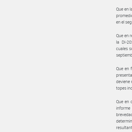
Que en l
promedio
en el se
Que en r
la DI-2
cuales s
septiemb
Que en f
presenta
deviene 
topes in
Que en c
informe
brevedad
determi
resultan