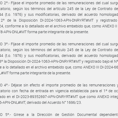
 2º.- Fíjase el importe promedio de las remuneraciones del cual surg
atorio, según los términos del artículo 245 de la Ley de Contrato d
44 (t.o. 1976) y sus modificatorias, derivado del acuerdo homologad
o 2º de la Disposición DI-2024-1063-APN-DNRYRT#MT y registrado
4, conforme a lo detallado en el archivo embebido que, como ANEXO II
8-APN-DNL#MT forma parte integrante de la presente.
 3º.- Fíjase el importe promedio de las remuneraciones del cual surg
atorio, según los términos del artículo 245 de la Ley de Contrato d
44 (t.o. 1976) y sus modificatorias, derivado del acuerdo homologad
 3º la Disposición DI-2024-1063-APN-DNRYRT#MT y registrado bajo el N
 a lo detallado en el archivo embebido que, como ANEXO III DI-2024-
MT forma parte integrante de la presente.
 4º.- Déjase sin efecto el importe promedio de las remuneraciones y
atorio con fecha de entrada en vigencia establecida para el 1º de o
ijado en el DI-2023-89352697-APN-DNRYRT#MT que como ANEXO integr
6-APN-DNL#MT, derivado del Acuerdo N° 1696/23.
O 5º.- Gírese a la Dirección de Gestión Documental dependien