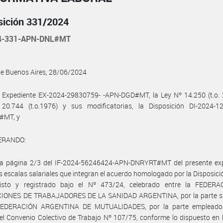
sición 331/2024
4-331-APN-DNL#MT
de Buenos Aires, 28/06/2024
 Expediente EX-2024-29830759- -APN-DGD#MT, la Ley Nº 14.250 (t.o. 2
20.744 (t.o.1976) y sus modificatorias, la Disposición DI-2024-1
#MT, y
ERANDO:
la página 2/3 del IF-2024-56246424-APN-DNRYRT#MT del presente exp
s escalas salariales que integran el acuerdo homologado por la Disposici
isto y registrado bajo el Nº 473/24, celebrado entre la FEDER
IONES DE TRABAJADORES DE LA SANIDAD ARGENTINA, por la parte sin
EDERACIÓN ARGENTINA DE MUTUALIDADES, por la parte empleador
l Convenio Colectivo de Trabajo Nº 107/75, conforme lo dispuesto en 