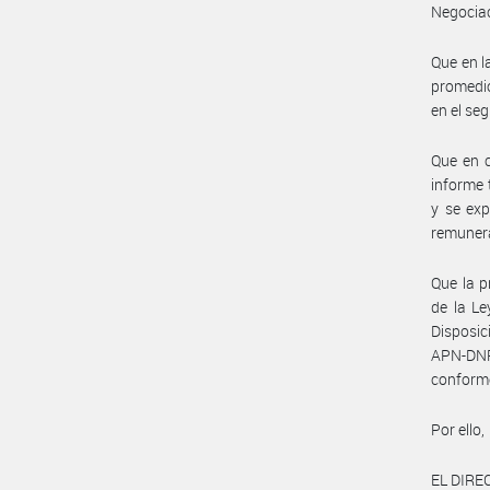
Negociac
Que en l
promedio
en el se
Que en c
informe 
y se exp
remunera
Que la p
de la Le
Disposi
APN-DN
conform
Por ello,
EL DIR