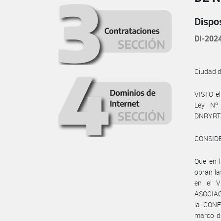
Dispo
DI-202
Ciudad 
VISTO el
Ley Nº 
DNRYRT
CONSID
Que en 
obran la
en el V
ASOCIAC
la CONF
marco de