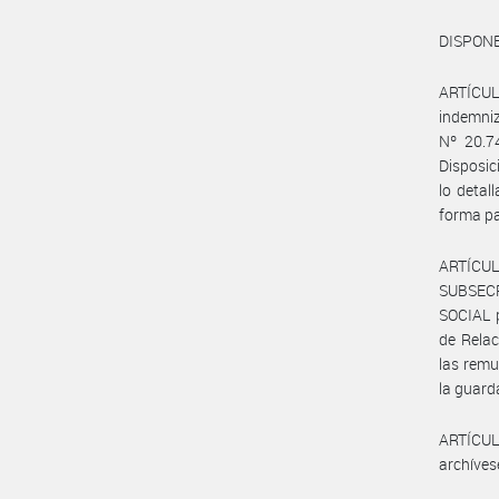
DISPONE
ARTÍCULO
indemniz
Nº 20.7
Disposi
lo deta
forma pa
ARTÍCUL
SUBSEC
SOCIAL p
de Relac
las remu
la guard
ARTÍCULO
archíves