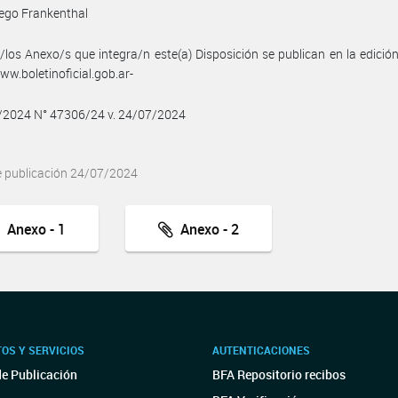
ego Frankenthal
/los Anexo/s que integra/n este(a) Disposición se publican en la edició
w.boletinoficial.gob.ar-
7/2024 N° 47306/24 v. 24/07/2024
e publicación 24/07/2024
Anexo - 1
Anexo - 2
OS Y SERVICIOS
AUTENTICACIONES
de Publicación
BFA Repositorio recibos