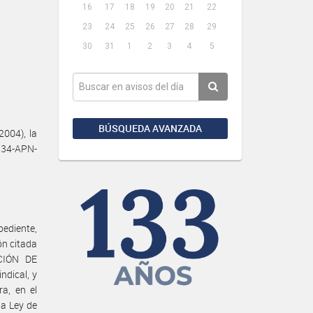
16
17
18
19
20
21
22
23
24
25
26
27
28
29
30
31
1
2
3
4
5
BÚSQUEDA AVANZADA
004), la
234-APN-
ediente,
ón citada
ACIÓN DE
dical, y
a, en el
la Ley de