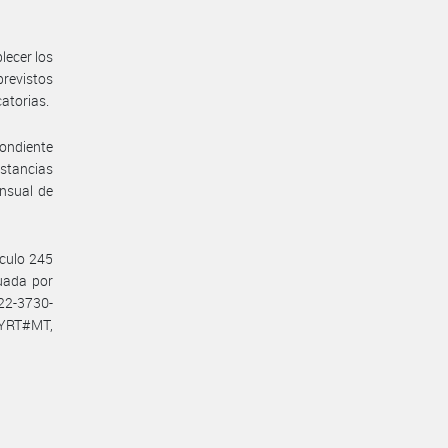
lecer los
previstos
catorias.
pondiente
nstancias
ensual de
ículo 245
tuada por
22-3730-
YRT#MT,