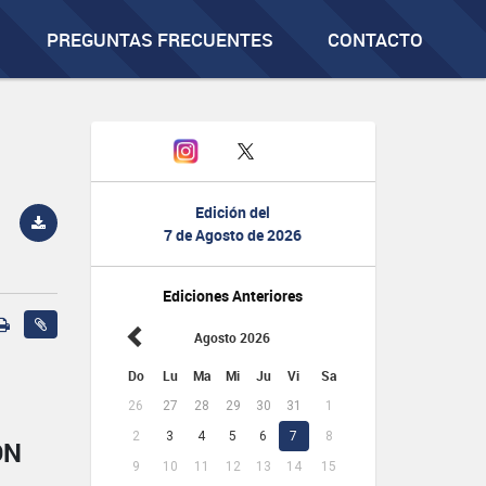
PREGUNTAS FRECUENTES
CONTACTO
Edición del
7 de Agosto de 2026
Ediciones Anteriores
Agosto 2026
Do
Lu
Ma
Mi
Ju
Vi
Sa
26
27
28
29
30
31
1
2
3
4
5
6
7
8
ÓN
9
10
11
12
13
14
15