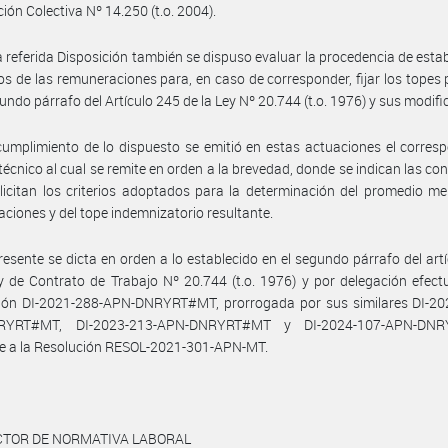
ión Colectiva Nº 14.250 (t.o. 2004).
a referida Disposición también se dispuso evaluar la procedencia de estab
s de las remuneraciones para, en caso de corresponder, fijar los topes 
gundo párrafo del Artículo 245 de la Ley Nº 20.744 (t.o. 1976) y sus modifi
umplimiento de lo dispuesto se emitió en estas actuaciones el corres
técnico al cual se remite en orden a la brevedad, donde se indican las co
licitan los criterios adoptados para la determinación del promedio m
ciones y del tope indemnizatorio resultante.
resente se dicta en orden a lo establecido en el segundo párrafo del art
y de Contrato de Trabajo Nº 20.744 (t.o. 1976) y por delegación efec
ción DI-2021-288-APN-DNRYRT#MT, prorrogada por sus similares DI-20
RYRT#MT, DI-2023-213-APN-DNRYRT#MT y DI-2024-107-APN-DNR
e a la Resolución RESOL-2021-301-APN-MT.
ECTOR DE NORMATIVA LABORAL