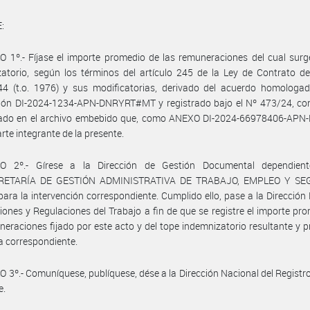
:
 1º.- Fíjase el importe promedio de las remuneraciones del cual surg
atorio, según los términos del artículo 245 de la Ley de Contrato d
44 (t.o. 1976) y sus modificatorias, derivado del acuerdo homologad
ción DI-2024-1234-APN-DNRYRT#MT y registrado bajo el Nº 473/24, co
llado en el archivo embebido que, como ANEXO DI-2024-66978406-AP
rte integrante de la presente.
O 2º.- Gírese a la Dirección de Gestión Documental dependien
RETARÍA DE GESTIÓN ADMINISTRATIVA DE TRABAJO, EMPLEO Y SE
ara la intervención correspondiente. Cumplido ello, pase a la Dirección
iones y Regulaciones del Trabajo a fin de que se registre el importe pr
neraciones fijado por este acto y del tope indemnizatorio resultante y 
a correspondiente.
 3º.- Comuníquese, publíquese, dése a la Dirección Nacional del Registro 
e.