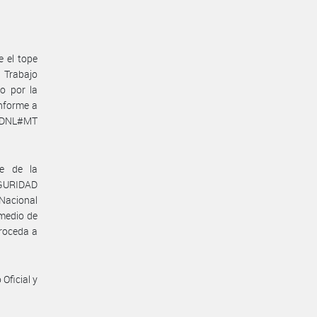
e el tope
e Trabajo
o por la
nforme a
N-DNL#MT
te de la
GURIDAD
 Nacional
omedio de
proceda a
Oficial y