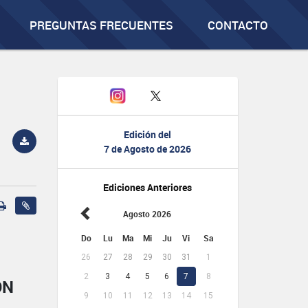
PREGUNTAS FRECUENTES
CONTACTO
Edición del
7 de Agosto de 2026
Ediciones Anteriores
Agosto 2026
Do
Lu
Ma
Mi
Ju
Vi
Sa
26
27
28
29
30
31
1
2
3
4
5
6
7
8
ÓN
9
10
11
12
13
14
15