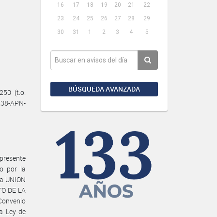
16
17
18
19
20
21
22
23
24
25
26
27
28
29
30
31
1
2
3
4
5
BÚSQUEDA AVANZADA
50 (t.o.
1238-APN-
presente
o por la
 la UNION
TO DE LA
Convenio
a Ley de