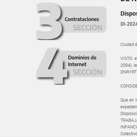
Dispo
DI-202
Ciudad 
VISTO e
2004), l
DNRYRT
CONSID
Que en 
expedie
Disposic
TRABAJA
INFANCI
Colecti