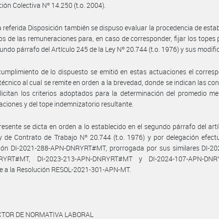
ión Colectiva Nº 14.250 (t.o. 2004).
a referida Disposición también se dispuso evaluar la procedencia de estab
s de las remuneraciones para, en caso de corresponder, fijar los topes 
gundo párrafo del Artículo 245 de la Ley Nº 20.744 (t.o. 1976) y sus modifi
umplimiento de lo dispuesto se emitió en estas actuaciones el corres
técnico al cual se remite en orden a la brevedad, donde se indican las co
licitan los criterios adoptados para la determinación del promedio m
ciones y del tope indemnizatorio resultante.
resente se dicta en orden a lo establecido en el segundo párrafo del art
y de Contrato de Trabajo Nº 20.744 (t.o. 1976) y por delegación efec
ción DI-2021-288-APN-DNRYRT#MT, prorrogada por sus similares DI-20
RYRT#MT, DI-2023-213-APN-DNRYRT#MT y DI-2024-107-APN-DNR
e a la Resolución RESOL-2021-301-APN-MT.
ECTOR DE NORMATIVA LABORAL