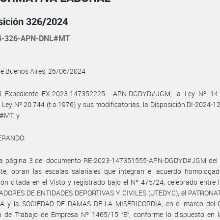
sición 326/2024
4-326-APN-DNL#MT
de Buenos Aires, 26/06/2024
l Expediente EX-2023-147352225- -APN-DGDYD#JGM, la Ley Nº 14.2
a Ley Nº 20.744 (t.o.1976) y sus modificatorias, la Disposición DI-2024-
#MT, y
ERANDO:
la página 3 del documento RE-2023-147351555-APN-DGDYD#JGM del 
nte, obran las escalas salariales que integran el acuerdo homologad
ión citada en el Visto y registrado bajo el Nº 475/24, celebrado entre
DORES DE ENTIDADES DEPORTIVAS Y CIVILES (UTEDYC), el PATRONA
A y la SOCIEDAD DE DAMAS DE LA MISERICORDIA, en el marco del 
vo de Trabajo de Empresa Nº 1465/15 “E”, conforme lo dispuesto en l