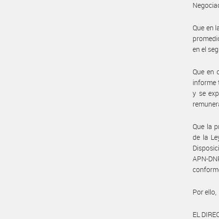
Negociac
Que en l
promedio
en el se
Que en c
informe 
y se exp
remunera
Que la p
de la Le
Disposi
APN-DN
conform
Por ello,
EL DIR