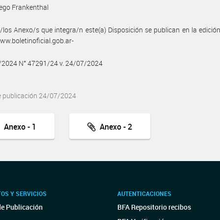
ego Frankenthal
/los Anexo/s que integra/n este(a) Disposición se publican en la edició
w.boletinoficial.gob.ar-
7/2024 N° 47291/24 v. 24/07/2024
e publicación 24/07/2024
Anexo - 1
Anexo - 2
OS Y SERVICIOS
AUTENTICACIONES
de Publicación
BFA Repositorio recibos