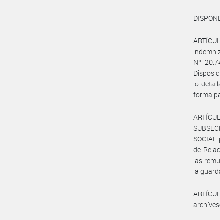
DISPONE
ARTÍCULO
indemniz
Nº 20.7
Disposi
lo deta
forma pa
ARTÍCUL
SUBSEC
SOCIAL p
de Relac
las remu
la guard
ARTÍCULO
archíves