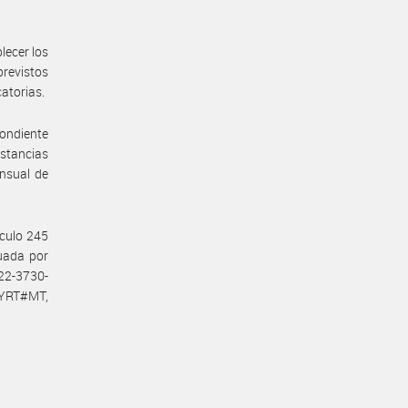
lecer los
previstos
catorias.
pondiente
nstancias
ensual de
ículo 245
tuada por
22-3730-
YRT#MT,