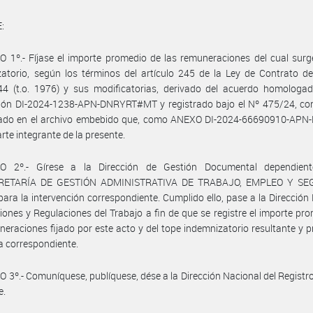
:
 1º.- Fíjase el importe promedio de las remuneraciones del cual surg
atorio, según los términos del artículo 245 de la Ley de Contrato d
44 (t.o. 1976) y sus modificatorias, derivado del acuerdo homologad
ción DI-2024-1238-APN-DNRYRT#MT y registrado bajo el Nº 475/24, co
llado en el archivo embebido que, como ANEXO DI-2024-66690910-AP
rte integrante de la presente.
O 2º.- Gírese a la Dirección de Gestión Documental dependien
RETARÍA DE GESTIÓN ADMINISTRATIVA DE TRABAJO, EMPLEO Y SE
ara la intervención correspondiente. Cumplido ello, pase a la Dirección
iones y Regulaciones del Trabajo a fin de que se registre el importe pr
neraciones fijado por este acto y del tope indemnizatorio resultante y 
a correspondiente.
 3º.- Comuníquese, publíquese, dése a la Dirección Nacional del Registro 
e.