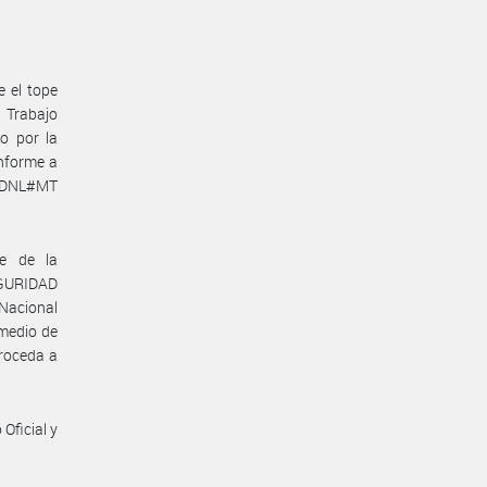
e el tope
e Trabajo
o por la
nforme a
N-DNL#MT
te de la
GURIDAD
 Nacional
omedio de
proceda a
Oficial y