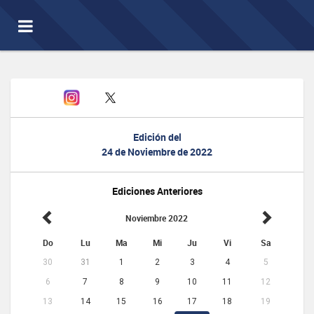
Toggle
navigation
Edición del
24 de Noviembre de 2022
Ediciones Anteriores
Noviembre 2022
Do
Lu
Ma
Mi
Ju
Vi
Sa
30
31
1
2
3
4
5
6
7
8
9
10
11
12
13
14
15
16
17
18
19