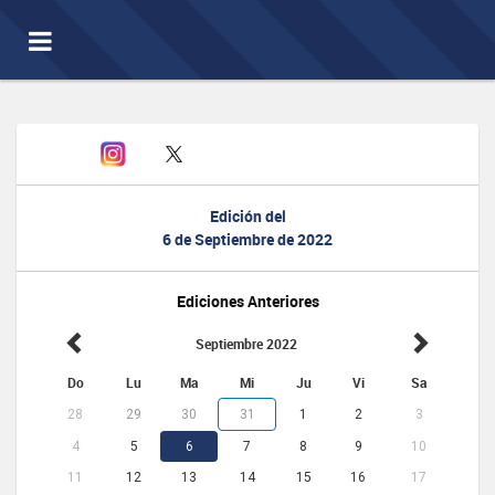
Toggle
navigation
Edición del
6 de Septiembre de 2022
Ediciones Anteriores
Septiembre 2022
Do
Lu
Ma
Mi
Ju
Vi
Sa
28
29
30
31
1
2
3
4
5
6
7
8
9
10
11
12
13
14
15
16
17