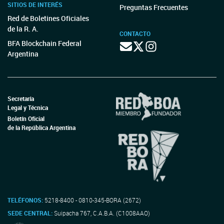
SITIOS DE INTERÉS
Preguntas Frecuentes
Red de Boletines Oficiales
de la R. A.
CONTACTO
BFA Blockchain Federal
Argentina
Secretaría
Legal y Técnica
Boletín Oficial
de la República Argentina
TELÉFONOS:
5218-8400 - 0810-345-BORA (2672)
SEDE CENTRAL:
Suipacha 767, C.A.B.A. (C1008AAO)