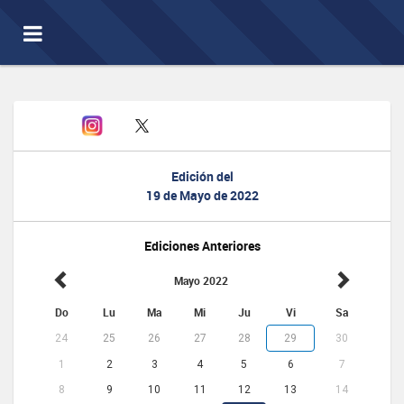
Toggle
navigation
Edición del
19 de Mayo de 2022
Ediciones Anteriores
Mayo 2022
Do
Lu
Ma
Mi
Ju
Vi
Sa
24
25
26
27
28
29
30
1
2
3
4
5
6
7
8
9
10
11
12
13
14