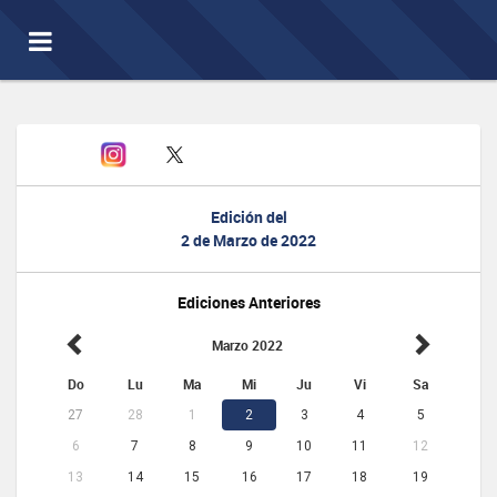
Toggle
navigation
Edición del
2 de Marzo de 2022
Ediciones Anteriores
Marzo 2022
Do
Lu
Ma
Mi
Ju
Vi
Sa
27
28
1
2
3
4
5
6
7
8
9
10
11
12
13
14
15
16
17
18
19