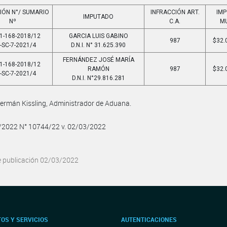
IÓN N°/ SUMARIO
INFRACCIÓN ART.
IM
IMPUTADO
Nº
C.A.
M
1-168-2018/12
GARCIA LUIS GABINO
987
$32.
-SC-7-2021/4
D.N.I. N° 31.625.390
FERNÁNDEZ JOSÉ MARÍA
1-168-2018/12
RAMÓN
987
$32.
-SC-7-2021/4
D.N.I. N°29.816.281
ermán Kissling, Administrador de Aduana.
3/2022 N° 10744/22 v. 02/03/2022
e publicación 02/03/2022
OS Y SERVICIOS
AUTENTICACIONES