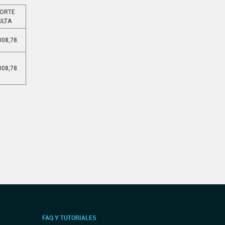
PORTE
ULTA
008,78.
008,78.
FAQ Y TUTORIALES