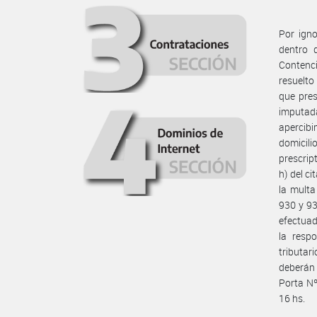
Por igno
dentro 
Contenci
resuelto
que pres
imputada
apercibi
domicili
prescript
h) del c
la multa
930 y 93
efectuad
la resp
tributar
deberán 
Porta Nº
16 hs.