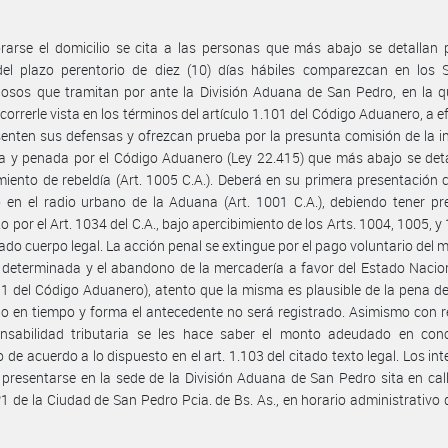
rarse el domicilio se cita a las personas que más abajo se detallan
del plazo perentorio de diez (10) días hábiles comparezcan en los 
osos que tramitan por ante la División Aduana de San Pedro, en la q
 correrle vista en los términos del artículo 1.101 del Código Aduanero, a e
enten sus defensas y ofrezcan prueba por la presunta comisión de la i
 y penada por el Código Aduanero (Ley 22.415) que más abajo se deta
miento de rebeldía (Art. 1005 C.A.). Deberá en su primera presentación c
o en el radio urbano de la Aduana (Art. 1001 C.A.), debiendo tener pr
o por el Art. 1034 del C.A., bajo apercibimiento de los Arts. 1004, 1005, y
itado cuerpo legal. La acción penal se extingue por el pago voluntario del 
 determinada y el abandono de la mercadería a favor del Estado Nacion
1 del Código Aduanero), atento que la misma es plausible de la pena d
o en tiempo y forma el antecedente no será registrado. Asimismo con r
onsabilidad tributaria se les hace saber el monto adeudado en con
io de acuerdo a lo dispuesto en el art. 1.103 del citado texto legal. Los in
presentarse en la sede de la División Aduana de San Pedro sita en cal
1 de la Ciudad de San Pedro Pcia. de Bs. As., en horario administrativo 