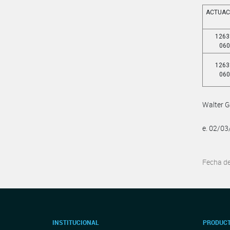
ACTUAC
1263
060
1263
060
Walter G
e. 02/0
Fecha d
INSTITUCIONAL
PRODUCT