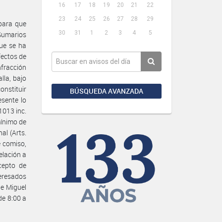
16
17
18
19
20
21
22
23
24
25
26
27
28
29
 para que
30
31
1
2
3
4
5
Sumarios
ue se ha
fectos de
nfracción
lla, bajo
onstituir
BÚSQUEDA AVANZADA
esente lo
 1013 inc.
mínimo de
al (Arts.
e comiso,
elación a
cepto de
teresados
le Miguel
de 8:00 a