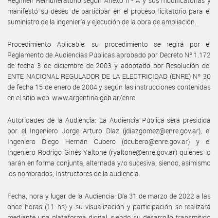
Régimen Remuneratorio según Anexo II - A y sus modificatorias y
manifestó su deseo de participar en el proceso licitatorio para el
suministro de la ingeniería y ejecución de la obra de ampliación.
Procedimiento Aplicable: su procedimiento se regirá por el
Reglamento de Audiencias Públicas aprobado por Decreto Nº 1.172
de fecha 3 de diciembre de 2003 y adoptado por Resolución del
ENTE NACIONAL REGULADOR DE LA ELECTRICIDAD (ENRE) Nº 30
de fecha 15 de enero de 2004 y según las instrucciones contenidas
en el sitio web: www.argentina.gob.ar/enre.
Autoridades de la Audiencia: La Audiencia Pública será presidida
por el Ingeniero Jorge Arturo Díaz (jdiazgomez@enre.gov.ar), el
Ingeniero Diego Hernán Cubero (dcubero@enre.gov.ar) y el
Ingeniero Rodrigo Ginés Yaltone (ryaltone@enre.gov.ar) quienes lo
harán en forma conjunta, alternada y/o sucesiva, siendo, asimismo
los nombrados, Instructores de la audiencia.
Fecha, hora y lugar de la Audiencia: Día 31 de marzo de 2022 a las
once horas (11 hs) y su visualización y participación se realizará
mediante una plataforma digital, siendo su desarrollo transmitido