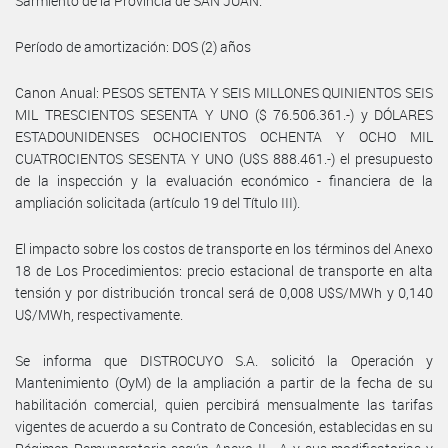
Sarmiento de la Provincia de SAN JUAN.
Período de amortización: DOS (2) años
Canon Anual: PESOS SETENTA Y SEIS MILLONES QUINIENTOS SEIS
MIL TRESCIENTOS SESENTA Y UNO ($ 76.506.361.-) y DÓLARES
ESTADOUNIDENSES OCHOCIENTOS OCHENTA Y OCHO MIL
CUATROCIENTOS SESENTA Y UNO (U$S 888.461.-) el presupuesto
de la inspección y la evaluación económico - financiera de la
ampliación solicitada (artículo 19 del Título III).
El impacto sobre los costos de transporte en los términos del Anexo
18 de Los Procedimientos: precio estacional de transporte en alta
tensión y por distribución troncal será de 0,008 U$S/MWh y 0,140
U$/MWh, respectivamente.
Se informa que DISTROCUYO S.A. solicitó la Operación y
Mantenimiento (OyM) de la ampliación a partir de la fecha de su
habilitación comercial, quien percibirá mensualmente las tarifas
vigentes de acuerdo a su Contrato de Concesión, establecidas en su