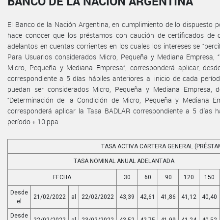
BANCO DE LA NACIÓN ARGENTINA
El Banco de la Nación Argentina, en cumplimiento de lo dispuesto por
hace conocer que los préstamos con caución de certificados de 
adelantos en cuentas corrientes en los cuales los intereses se “perc
Para Usuarios considerados Micro, Pequeña y Mediana Empresa, “
Micro, Pequeña y Mediana Empresa”, corresponderá aplicar, desd
correspondiente a 5 días hábiles anteriores al inicio de cada perí
puedan ser considerados Micro, Pequeña y Mediana Empresa, de
“Determinación de la Condición de Micro, Pequeña y Mediana Emp
corresponderá aplicar la Tasa BADLAR correspondiente a 5 días háb
período + 10 ppa.
TASA ACTIVA CARTERA GENERAL (PRÉSTA
TASA NOMINAL ANUAL ADELANTADA
FECHA
30
60
90
120
150
Desde
21/02/2022
al
22/02/2022
43,39
42,61
41,86
41,12
40,40
el
Desde
22/02/2022
al
23/02/2022
43,52
42,75
41,99
41,24
40,52