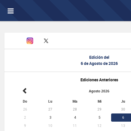
Toggle
navigation
Edición del
6 de Agosto de 2026
Ediciones Anteriores
Agosto 2026
Do
Lu
Ma
Mi
Ju
26
27
28
29
30
2
3
4
5
6
9
10
11
12
13