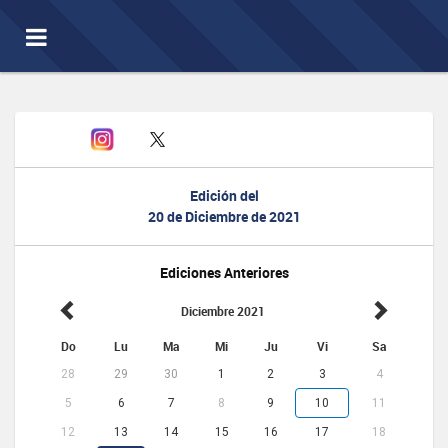
Toggle
navigation
Edición del
20 de Diciembre de 2021
Ediciones Anteriores
Diciembre 2021
Do
Lu
Ma
Mi
Ju
Vi
Sa
28
29
30
1
2
3
4
5
6
7
8
9
10
11
12
13
14
15
16
17
18