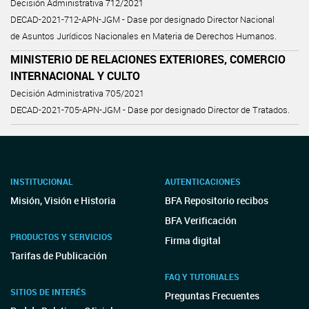
Decisión Administrativa 712/2021
DECAD-2021-712-APN-JGM - Dase por designado Director Nacional
de Asuntos Jurídicos Nacionales en Materia de Derechos Humanos.
MINISTERIO DE RELACIONES EXTERIORES, COMERCIO
INTERNACIONAL Y CULTO
Decisión Administrativa 705/2021
DECAD-2021-705-APN-JGM - Dase por designado Director de Tratados.
INSTITUCIONAL
AUTENTICACIONES
Misión, Visión e Historia
BFA Repositorio recibos
BFA Verificación
PRODUCTOS Y SERVICIOS
Firma digital
Tarifas de Publicación
FAQ Y TUTORIALES
SITIOS DE INTERÉS
Preguntas Frecuentes