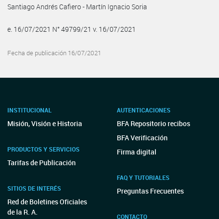
Santiago Andrés Cafiero - Martín Ignacio Soria
e. 16/07/2021 N° 49799/21 v. 16/07/2021
Fecha de publicación 16/07/2021
INSTITUCIONAL
AUTENTICACIONES
Misión, Visión e Historia
BFA Repositorio recibos
BFA Verificación
PRODUCTOS Y SERVICIOS
Firma digital
Tarifas de Publicación
FAQ Y TUTORIALES
SITIOS DE INTERÉS
Preguntas Frecuentes
Red de Boletines Oficiales
de la R. A.
CONTACTO