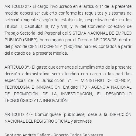
ARTÍCULO 2º.- El cargo involucrado en el artículo 1° de la presente
medida deberá ser cubierto conforme los requisitos y sistemas de
selección vigentes según lo establecido, respectivamente, en los
Títulos II, Capítulos III, IV y VIII, y IV del Convenio Colectivo de
Trabajo Sectorial del Personal del SISTEMA NACIONAL DE EMPLEO
PÚBLICO (SINEP), homologado por el Decreto Nº 2098/08, dentro
del plazo de CIENTO OCHENTA (180) días hábiles, contados a partir
del dictado de la presente medida.
ARTÍCULO 3º.- El gasto que demande el cumplimiento de la presente
decisión administrativa será atendido con cargo a las partidas
específicas de la Jurisdicción 71 – MINISTERIO DE CIENCIA,
TECNOLOGÍA E INNOVACIÓN, Entidad 173 - AGENCIA NACIONAL
DE PROMOCIÓN DE LA INVESTIGACIÓN, EL DESARROLLO
TECNOLÓGICO Y LA INNOVACIÓN.
ARTÍCULO 4º.- Comuníquese, publíquese, dese a la DIRECCIÓN
NACIONAL DEL REGISTRO OFICIAL y archívese.
Santiago Andrés Cafiero - Roberto Carlos Salvarezza