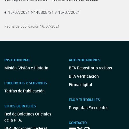
e. 16/07/2021 N° 49808/21 v. 16/07/2021
Fecha de publicación 16/07/2021
INSTITUCIONAL
AUTENTICACIONES
Misión, Visión e Historia
BFA Repositorio recibos
BFA Verificación
PRODUCTOS Y SERVICIOS
Firma digital
Tarifas de Publicación
FAQ Y TUTORIALES
SITIOS DE INTERÉS
Preguntas Frecuentes
Red de Boletines Oficiales
de la R. A.
CONTACTO
BFA Blockchain Federal